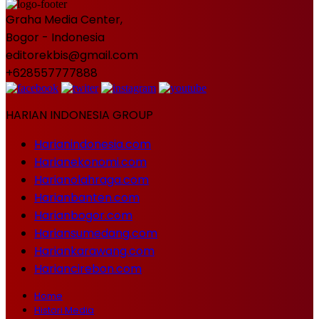
Graha Media Center,
Bogor - Indonesia
editorekbis@gmail.com
+628557777888
HARIAN INDONESIA GROUP
Harianindonesia.com
Harianekonomi.com
Harianolahraga.com
Harianbanten.com
Harianbogor.com
Hariansumedang.com
Hariankarawang.com
Hariancirebon.com
Home
Histori Media