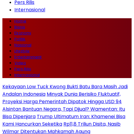
Pers Rilis
Internasional
Home
Bisnis
Ekonomi
Politik
Nasional
Lifestyle
Entertainment
Video
Pers Rilis
Internasional
Kekayaan Low Tuck Kwong Bukti Batu Bara Masih Jadi
Andalan Indonesia
Minyak Dunia Berisiko Fluktuatif,
Proyeksi Harga Pemerintah Dipatok Hingga USD 94
Alsintan Bantuan Negara, Tapi Dijual? Wamentan: Itu
Bisa Dipenjara
Trump Ultimatum Iran: Khamenei Bisa
Kami Hancurkan Seketika
Rp11,8 Triliun Disita, Nasib
Wilmar Ditentukan Mahkamah Agung