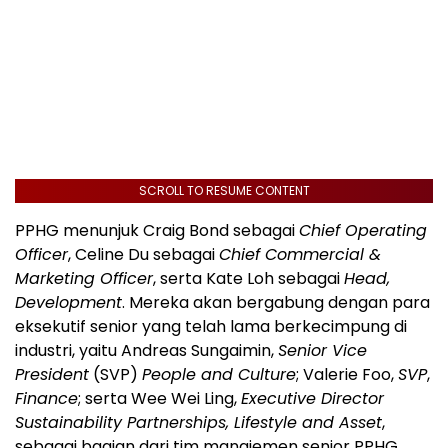
SCROLL TO RESUME CONTENT
PPHG menunjuk Craig Bond sebagai
Chief Operating
Officer
, Celine Du sebagai
Chief Commercial &
Marketing Officer
, serta Kate Loh sebagai
Head,
Development
. Mereka akan bergabung dengan para
eksekutif senior yang telah lama berkecimpung di
industri, yaitu Andreas Sungaimin,
Senior Vice
President
(SVP)
People and Culture
; Valerie Foo,
SVP
,
Finance
; serta Wee Wei Ling,
Executive Director
Sustainability Partnerships, Lifestyle and Asset
,
sebagai bagian dari tim manajemen senior PPHG.