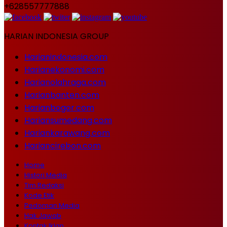
+628557777888
HARIAN INDONESIA GROUP
Harianindonesia.com
Harianekonomi.com
Harianolahraga.com
Harianbanten.com
Harianbogor.com
Hariansumedang.com
Hariankarawang.com
Hariancirebon.com
Home
Histori Media
Tim Redaksi
Kode Etik
Pedoman Media
Hak Jawab
Kontak Iklan