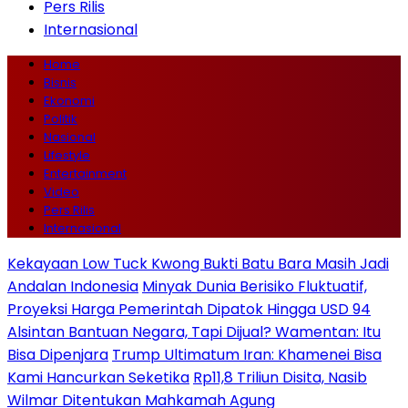
Pers Rilis
Internasional
Home
Bisnis
Ekonomi
Politik
Nasional
Lifestyle
Entertainment
Video
Pers Rilis
Internasional
Kekayaan Low Tuck Kwong Bukti Batu Bara Masih Jadi
Andalan Indonesia
Minyak Dunia Berisiko Fluktuatif,
Proyeksi Harga Pemerintah Dipatok Hingga USD 94
Alsintan Bantuan Negara, Tapi Dijual? Wamentan: Itu
Bisa Dipenjara
Trump Ultimatum Iran: Khamenei Bisa
Kami Hancurkan Seketika
Rp11,8 Triliun Disita, Nasib
Wilmar Ditentukan Mahkamah Agung