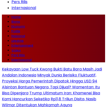
Pers Rilis
Internasional
Home
Bisnis
Ekonomi
Politik
Nasional
Lifestyle
Entertainment
Video
Pers Rilis
Internasional
Kekayaan Low Tuck Kwong Bukti Batu Bara Masih Jadi
Andalan Indonesia
Minyak Dunia Berisiko Fluktuatif,
Proyeksi Harga Pemerintah Dipatok Hingga USD 94
Alsintan Bantuan Negara, Tapi Dijual? Wamentan: Itu
Bisa Dipenjara
Trump Ultimatum Iran: Khamenei Bisa
Kami Hancurkan Seketika
Rp11,8 Triliun Disita, Nasib
Wilmar Ditentukan Mahkamah Agung