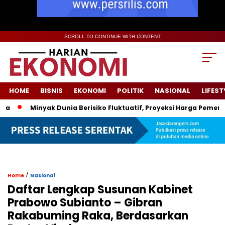
SCROLL TO CONTINUE WITH CONTENT
HOME
BISNIS
EKONOMI
POLITIK
NASIONAL
LIFEST
Minyak Dunia Berisiko Fluktuatif, Proyeksi Harga Pemerintah Di
/
Home
Nasional
Daftar Lengkap Susunan Kabinet
Prabowo Subianto – Gibran
Rakabuming Raka, Berdasarkan