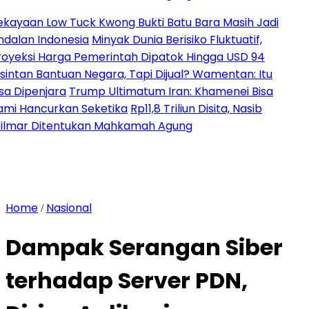
n Low Tuck Kwong Bukti Batu Bara Masih Jadi
n Indonesia
Minyak Dunia Berisiko Fluktuatif,
si Harga Pemerintah Dipatok Hingga USD 94
n Bantuan Negara, Tapi Dijual? Wamentan: Itu
penjara
Trump Ultimatum Iran: Khamenei Bisa
ancurkan Seketika
Rp11,8 Triliun Disita, Nasib
 Ditentukan Mahkamah Agung
Home
Nasional
/
Dampak Serangan Siber
terhadap Server PDN,