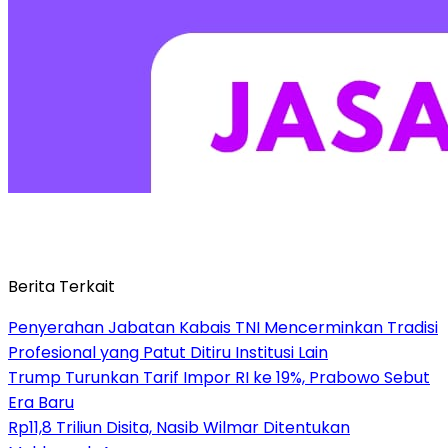
Berita Terkait
Penyerahan Jabatan Kabais TNI Mencerminkan Tradisi
Profesional yang Patut Ditiru Institusi Lain
Trump Turunkan Tarif Impor RI ke 19%, Prabowo Sebut
Era Baru
Rp11,8 Triliun Disita, Nasib Wilmar Ditentukan