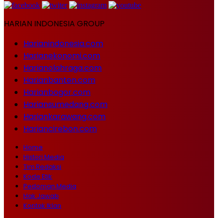
HARIAN INDONESIA GROUP
Harianindonesia.com
Harianekonomi.com
Harianolahraga.com
Harianbanten.com
Harianbogor.com
Hariansumedang.com
Hariankarawang.com
Hariancirebon.com
Home
Histori Media
Tim Redaksi
Kode Etik
Pedoman Media
Hak Jawab
Kontak Iklan