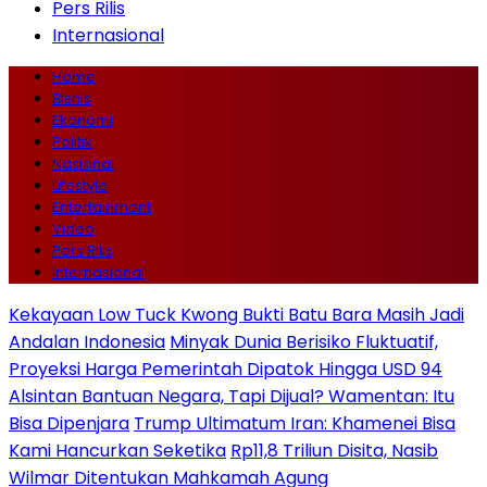
Pers Rilis
Internasional
Home
Bisnis
Ekonomi
Politik
Nasional
Lifestyle
Entertainment
Video
Pers Rilis
Internasional
Kekayaan Low Tuck Kwong Bukti Batu Bara Masih Jadi
Andalan Indonesia
Minyak Dunia Berisiko Fluktuatif,
Proyeksi Harga Pemerintah Dipatok Hingga USD 94
Alsintan Bantuan Negara, Tapi Dijual? Wamentan: Itu
Bisa Dipenjara
Trump Ultimatum Iran: Khamenei Bisa
Kami Hancurkan Seketika
Rp11,8 Triliun Disita, Nasib
Wilmar Ditentukan Mahkamah Agung