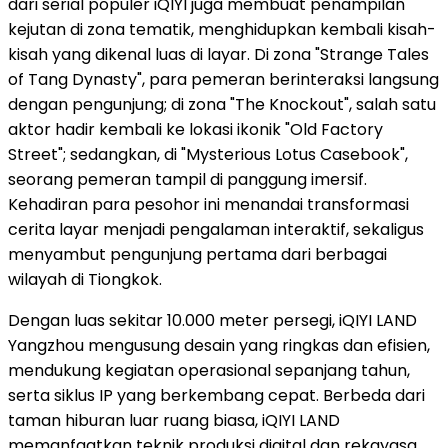
dari serial populer iQIYI juga membuat penampilan
kejutan di zona tematik, menghidupkan kembali kisah-
kisah yang dikenal luas di layar. Di zona "Strange Tales
of Tang Dynasty", para pemeran berinteraksi langsung
dengan pengunjung; di zona "The Knockout", salah satu
aktor hadir kembali ke lokasi ikonik "Old Factory
Street"; sedangkan, di "Mysterious Lotus Casebook",
seorang pemeran tampil di panggung imersif.
Kehadiran para pesohor ini menandai transformasi
cerita layar menjadi pengalaman interaktif, sekaligus
menyambut pengunjung pertama dari berbagai
wilayah di Tiongkok.
Dengan luas sekitar 10.000 meter persegi, iQIYI LAND
Yangzhou mengusung desain yang ringkas dan efisien,
mendukung kegiatan operasional sepanjang tahun,
serta siklus IP yang berkembang cepat. Berbeda dari
taman hiburan luar ruang biasa, iQIYI LAND
memanfaatkan teknik produksi digital dan rekayasa