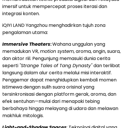
imersif untuk mempercepat proses iterasi dan
integrasi konten.
iQIYI LAND Yangzhou menghadirkan tujuh zona
pengalaman utama:
Immersive Theaters
:
Wahana unggulan yang
memadukan VR,
motion system
, aroma, angin, suara,
dan aktor riil. Pengunjung memasuki dunia cerita
seperti
"Strange Tales of Tang Dynasty"
dan terlibat
langsung dalam alur cerita melalui misi interaktif.
Penggemar dapat menghidupkan kembali momen
istimewa dengan sulih suara orisinal yang
tersinkronisasi dengan platform gerak, aroma, dan
efek sentuhan—mulai dari menapaki tebing
berbahaya hingga melayang di udara dan melawan
makhluk mitologis.
Light-and-Shadow Spaces
: Teknologi digital yang