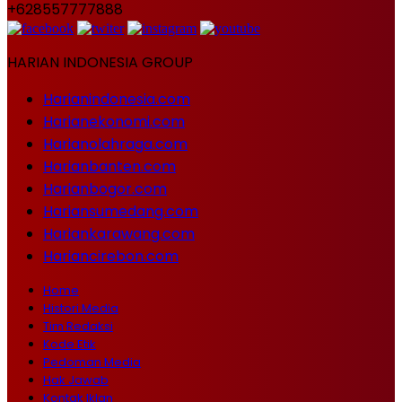
+628557777888
HARIAN INDONESIA GROUP
Harianindonesia.com
Harianekonomi.com
Harianolahraga.com
Harianbanten.com
Harianbogor.com
Hariansumedang.com
Hariankarawang.com
Hariancirebon.com
Home
Histori Media
Tim Redaksi
Kode Etik
Pedoman Media
Hak Jawab
Kontak Iklan