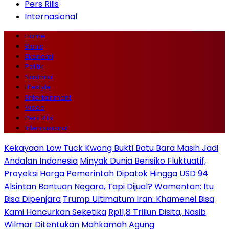
Pers Rilis
Internasional
Home
Bisnis
Ekonomi
Politik
Nasional
Lifestyle
Entertainment
Video
Pers Rilis
Internasional
Kekayaan Low Tuck Kwong Bukti Batu Bara Masih Jadi
Andalan Indonesia
Minyak Dunia Berisiko Fluktuatif,
Proyeksi Harga Pemerintah Dipatok Hingga USD 94
Alsintan Bantuan Negara, Tapi Dijual? Wamentan: Itu
Bisa Dipenjara
Trump Ultimatum Iran: Khamenei Bisa
Kami Hancurkan Seketika
Rp11,8 Triliun Disita, Nasib
Wilmar Ditentukan Mahkamah Agung