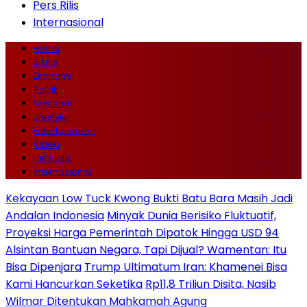
Pers Rilis
Internasional
Home
Bisnis
Ekonomi
Politik
Nasional
Lifestyle
Entertainment
Video
Pers Rilis
Internasional
Kekayaan Low Tuck Kwong Bukti Batu Bara Masih Jadi
Andalan Indonesia
Minyak Dunia Berisiko Fluktuatif,
Proyeksi Harga Pemerintah Dipatok Hingga USD 94
Alsintan Bantuan Negara, Tapi Dijual? Wamentan: Itu
Bisa Dipenjara
Trump Ultimatum Iran: Khamenei Bisa
Kami Hancurkan Seketika
Rp11,8 Triliun Disita, Nasib
Wilmar Ditentukan Mahkamah Agung