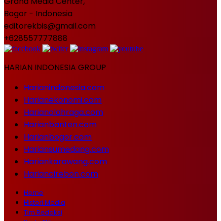
Graha Media Center,
Bogor - Indonesia
editorekbis@gmail.com
+628557777888
HARIAN INDONESIA GROUP
Harianindonesia.com
Harianekonomi.com
Harianolahraga.com
Harianbanten.com
Harianbogor.com
Hariansumedang.com
Hariankarawang.com
Hariancirebon.com
Home
Histori Media
Tim Redaksi