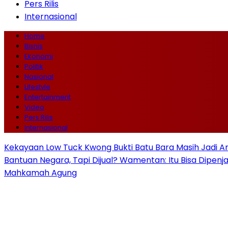
Pers Rilis
Internasional
Home
Bisnis
Ekonomi
Politik
Nasional
Lifestyle
Entertainment
Video
Pers Rilis
Internasional
Kekayaan Low Tuck Kwong Bukti Batu Bara Masih Jadi A
Bantuan Negara, Tapi Dijual? Wamentan: Itu Bisa Dipenj
Mahkamah Agung