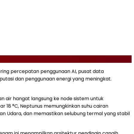
eiring percepatan penggunaan AI, pusat data
putasi dan penggunaan energi yang meningkat.
n air hangat langsung ke node sistem untuk
itar 18 °C, Neptunus memungkinkan suhu cairan
an Udara, dan memastikan selubung termal yang stabil
eenam ini menampilkan arsitektur pendingin cangih