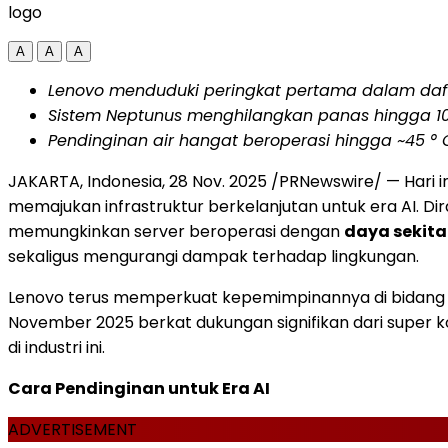
logo
A
A
A
Lenovo menduduki peringkat pertama dalam daf
Sistem Neptunus menghilangkan panas hingga 10
Pendinginan air hangat beroperasi hingga ~45 ° 
JAKARTA, Indonesia
,
28 Nov. 2025
/PRNewswire/ — Hari 
memajukan infrastruktur berkelanjutan untuk era AI. 
memungkinkan server beroperasi dengan
daya sekita
sekaligus mengurangi dampak terhadap lingkungan.
Lenovo terus memperkuat kepemimpinannya di bidang 
November 2025
berkat dukungan signifikan dari supe
di industri ini.
Cara Pendinginan untuk Era AI
ADVERTISEMENT