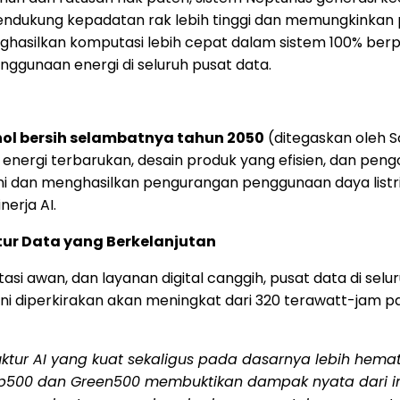
endukung kepadatan rak lebih tinggi dan memungkinkan 
enghasilkan komputasi lebih cepat dalam sistem 100% berp
gunaan energi di seluruh pusat data.
nol bersih selambatnya tahun 2050
(ditegaskan oleh S
nergi terbarukan, desain produk yang efisien, dan pengo
 ini dan menghasilkan pengurangan penggunaan daya list
erja AI.
ur Data yang Berkelanjutan
si awan, dan layanan digital canggih, pusat data di sel
ah ini diperkirakan akan meningkat dari 320 terawatt-ja
truktur AI yang kuat sekaligus pada dasarnya lebih he
00 dan Green500 membuktikan dampak nyata dari inova