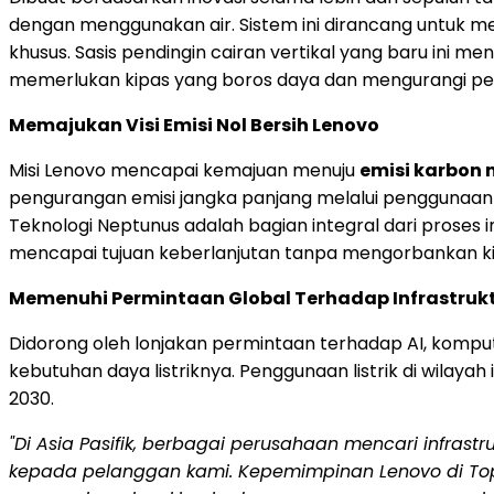
dengan menggunakan air. Sistem ini dirancang untuk m
khusus. Sasis pendingin cairan vertikal yang baru ini m
memerlukan kipas yang boros daya dan mengurangi peng
Memajukan Visi Emisi Nol Bersih Lenovo
Misi Lenovo mencapai kemajuan menuju
emisi karbon 
pengurangan emisi jangka panjang melalui penggunaan e
Teknologi Neptunus adalah bagian integral dari proses
mencapai tujuan keberlanjutan tanpa mengorbankan kin
Memenuhi Permintaan Global Terhadap Infrastrukt
Didorong oleh lonjakan permintaan terhadap AI, komputa
kebutuhan daya listriknya. Penggunaan listrik di wilay
2030.
"Di Asia Pasifik, berbagai perusahaan mencari infras
kepada pelanggan kami. Kepemimpinan Lenovo di Top5