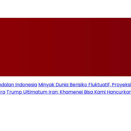
ndalan Indonesia
Minyak Dunia Berisiko Fluktuatif, Proye
ara
Trump Ultimatum Iran: Khamenei Bisa Kami Hancurkan