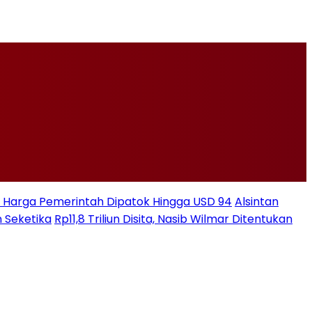
ksi Harga Pemerintah Dipatok Hingga USD 94
Alsintan
 Seketika
Rp11,8 Triliun Disita, Nasib Wilmar Ditentukan