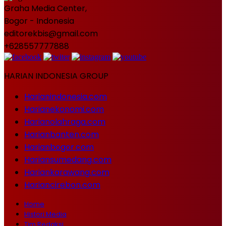
Graha Media Center,
Bogor - Indonesia
editorekbis@gmail.com
+628557777888
HARIAN INDONESIA GROUP
Harianindonesia.com
Harianekonomi.com
Harianolahraga.com
Harianbanten.com
Harianbogor.com
Hariansumedang.com
Hariankarawang.com
Hariancirebon.com
Home
Histori Media
Tim Redaksi