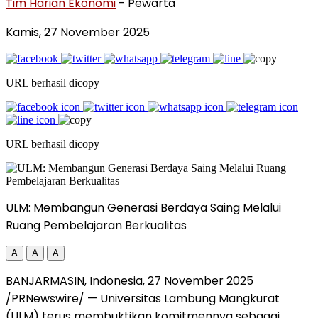
Tim Harian Ekonomi
- Pewarta
Kamis, 27 November 2025
URL berhasil dicopy
URL berhasil dicopy
ULM: Membangun Generasi Berdaya Saing Melalui
Ruang Pembelajaran Berkualitas
A
A
A
BANJARMASIN,
Indonesia
,
27 November 2025
/PRNewswire/ —
Universitas
Lambung Mangkurat
(ULM) terus membuktikan komitmennya sebagai