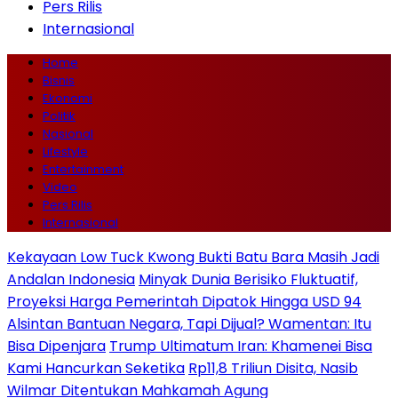
Pers Rilis
Internasional
Home
Bisnis
Ekonomi
Politik
Nasional
Lifestyle
Entertainment
Video
Pers Rilis
Internasional
Kekayaan Low Tuck Kwong Bukti Batu Bara Masih Jadi
Andalan Indonesia
Minyak Dunia Berisiko Fluktuatif,
Proyeksi Harga Pemerintah Dipatok Hingga USD 94
Alsintan Bantuan Negara, Tapi Dijual? Wamentan: Itu
Bisa Dipenjara
Trump Ultimatum Iran: Khamenei Bisa
Kami Hancurkan Seketika
Rp11,8 Triliun Disita, Nasib
Wilmar Ditentukan Mahkamah Agung