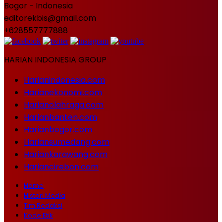
Bogor - Indonesia
editorekbis@gmail.com
+628557777888
HARIAN INDONESIA GROUP
Harianindonesia.com
Harianekonomi.com
Harianolahraga.com
Harianbanten.com
Harianbogor.com
Hariansumedang.com
Hariankarawang.com
Hariancirebon.com
Home
Histori Media
Tim Redaksi
Kode Etik