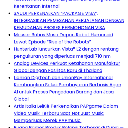
Kerentanan Internal
SAUDI PERKENALKAN “PACKAGE VISA”,
INTEGRASIKAN PEMESANAN PERJALANAN DENGAN
KEMUDAHAN PROSES PERMOHONAN VISA
Mouser Bahas Masa Depan Robot Humanoid
Lewat Episode “Rise of the Robots”
HunterLab luncurkan Vista® L2 dengan rentang
pengukuran yang diperluas menjadi 710 nm
Analog Devices Perkuat Ketahanan Manufaktur
Global dengan Fasilitas Baru di Thailand
Lianlian DigiTech dan UnionPay International
Kembangkan Solusi Pembayaran Berbasis Agen
AI untuk Proses Pengadaan Barang dan Jasa
Global
Artis Italia LeiKiè Perkenalkan PAPgame Dalam
Video Musik Terbaru Saat Not Just Music
Memperluas Merek PAPmusic.
Ruang Pamer Produk Pelapis Terbesar di Dunia —