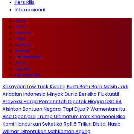
Pers Rilis
Internasional
Home
Bisnis
Ekonomi
Politik
Nasional
Lifestyle
Entertainment
Video
Pers Rilis
Internasional
Kekayaan Low Tuck Kwong Bukti Batu Bara Masih Jadi
Andalan Indonesia
Minyak Dunia Berisiko Fluktuatif,
Proyeksi Harga Pemerintah Dipatok Hingga USD 94
Alsintan Bantuan Negara, Tapi Dijual? Wamentan: Itu
Bisa Dipenjara
Trump Ultimatum Iran: Khamenei Bisa
Kami Hancurkan Seketika
Rp11,8 Triliun Disita, Nasib
Wilmar Ditentukan Mahkamah Agung