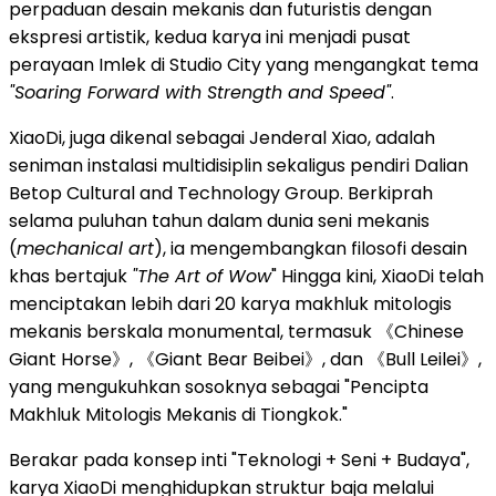
perpaduan desain mekanis dan futuristis dengan
ekspresi artistik, kedua karya ini menjadi pusat
perayaan Imlek di Studio City yang mengangkat tema
"Soaring Forward with Strength and Speed"
.
XiaoDi, juga dikenal sebagai Jenderal Xiao, adalah
seniman instalasi multidisiplin sekaligus pendiri Dalian
Betop Cultural and Technology Group. Berkiprah
selama puluhan tahun dalam dunia seni mekanis
(
mechanical art
), ia mengembangkan filosofi desain
khas bertajuk
"The Art of Wow
" Hingga kini, XiaoDi telah
menciptakan lebih dari 20 karya makhluk mitologis
mekanis berskala monumental, termasuk 《Chinese
Giant Horse》, 《Giant Bear Beibei》, dan 《Bull Leilei》,
yang mengukuhkan sosoknya sebagai "Pencipta
Makhluk Mitologis Mekanis di Tiongkok."
Berakar pada konsep inti "Teknologi + Seni + Budaya",
karya XiaoDi menghidupkan struktur baja melalui