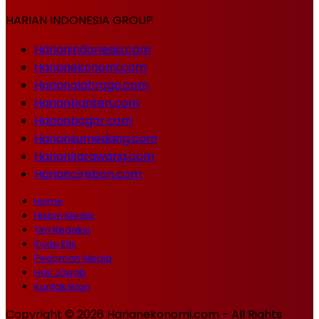
HARIAN INDONESIA GROUP
Harianindonesia.com
Harianekonomi.com
Harianolahraga.com
Harianbanten.com
Harianbogor.com
Hariansumedang.com
Hariankarawang.com
Hariancirebon.com
Home
Histori Media
Tim Redaksi
Kode Etik
Pedoman Media
Hak Jawab
Kontak Iklan
Copyright © 2026 Harianekonomi.com - All Rights