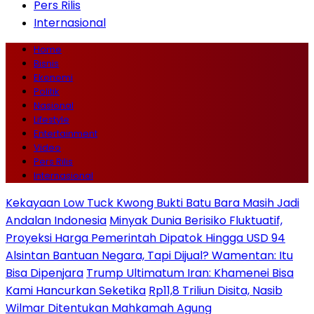
Pers Rilis
Internasional
Home
Bisnis
Ekonomi
Politik
Nasional
Lifestyle
Entertainment
Video
Pers Rilis
Internasional
Kekayaan Low Tuck Kwong Bukti Batu Bara Masih Jadi
Andalan Indonesia
Minyak Dunia Berisiko Fluktuatif,
Proyeksi Harga Pemerintah Dipatok Hingga USD 94
Alsintan Bantuan Negara, Tapi Dijual? Wamentan: Itu
Bisa Dipenjara
Trump Ultimatum Iran: Khamenei Bisa
Kami Hancurkan Seketika
Rp11,8 Triliun Disita, Nasib
Wilmar Ditentukan Mahkamah Agung