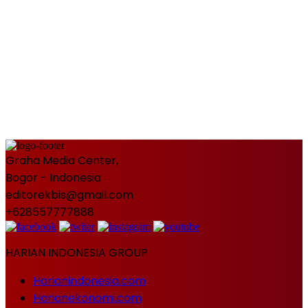
Graha Media Center,
Bogor - Indonesia
editorekbis@gmail.com
+628557777888
HARIAN INDONESIA GROUP
Harianindonesia.com
Harianekonomi.com