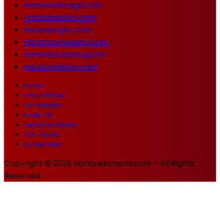
Harianolahraga.com
Harianbanten.com
Harianbogor.com
Hariansumedang.com
Hariankarawang.com
Hariancirebon.com
Home
Histori Media
Tim Redaksi
Kode Etik
Pedoman Media
Hak Jawab
Kontak Iklan
Copyright © 2026 Harianekonomi.com - All Rights
Reserved