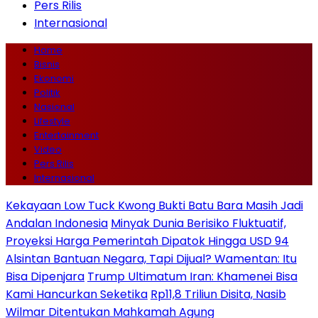
Pers Rilis
Internasional
Home
Bisnis
Ekonomi
Politik
Nasional
Lifestyle
Entertainment
Video
Pers Rilis
Internasional
Kekayaan Low Tuck Kwong Bukti Batu Bara Masih Jadi
Andalan Indonesia
Minyak Dunia Berisiko Fluktuatif,
Proyeksi Harga Pemerintah Dipatok Hingga USD 94
Alsintan Bantuan Negara, Tapi Dijual? Wamentan: Itu
Bisa Dipenjara
Trump Ultimatum Iran: Khamenei Bisa
Kami Hancurkan Seketika
Rp11,8 Triliun Disita, Nasib
Wilmar Ditentukan Mahkamah Agung