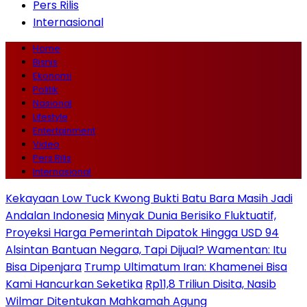
Pers Rilis
Internasional
Home
Bisnis
Ekonomi
Politik
Nasional
Lifestyle
Entertainment
Video
Pers Rilis
Internasional
Kekayaan Low Tuck Kwong Bukti Batu Bara Masih Jadi
Andalan Indonesia
Minyak Dunia Berisiko Fluktuatif,
Proyeksi Harga Pemerintah Dipatok Hingga USD 94
Alsintan Bantuan Negara, Tapi Dijual? Wamentan: Itu
Bisa Dipenjara
Trump Ultimatum Iran: Khamenei Bisa
Kami Hancurkan Seketika
Rp11,8 Triliun Disita, Nasib
Wilmar Ditentukan Mahkamah Agung