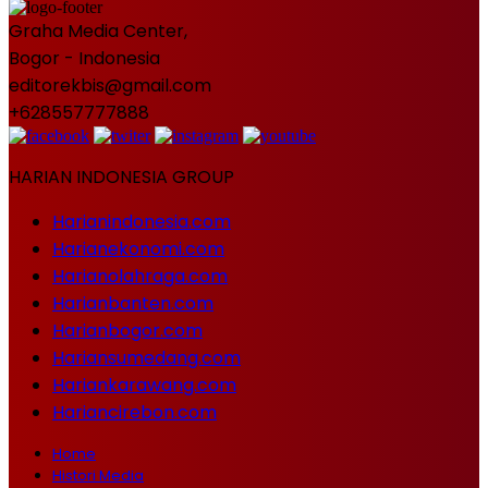
Graha Media Center,
Bogor - Indonesia
editorekbis@gmail.com
+628557777888
HARIAN INDONESIA GROUP
Harianindonesia.com
Harianekonomi.com
Harianolahraga.com
Harianbanten.com
Harianbogor.com
Hariansumedang.com
Hariankarawang.com
Hariancirebon.com
Home
Histori Media