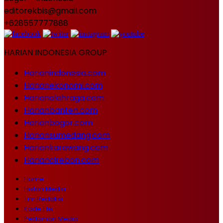
editorekbis@gmail.com
+628557777888
HARIAN INDONESIA GROUP
Harianindonesia.com
Harianekonomi.com
Harianolahraga.com
Harianbanten.com
Harianbogor.com
Hariansumedang.com
Hariankarawang.com
Hariancirebon.com
Home
Histori Media
Tim Redaksi
Kode Etik
Pedoman Media