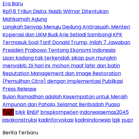
Era Baru
Rp11,8 Triliun Disita, Nasib Wilmar Ditentukan
Mahkamah Agung
Langkah Senyap Menuju Gedung Antirasuah, Menteri
Koperasi dan UKM Budi Arie Setiadi Sambangi KPK
Termasuk Soal Tarif Donald Trump, Inilah 7 Jawaban
Presiden Prabowo Tentang Ekonomi Indonesia
Lisan kadang tak terkendali, sikap pun mungkin
menyakiti. Di hari ini, mohon maaf lahir dan batin
Reputation Management dan Image Restoration
(Pemulihan Citra) dengan Implementasi Publikasi
Press Release
Bulan Ramadhan adalah Kesempatan untuk Meraih
Ampunan dan Pahala, Selamat Beribadah Puasa
Tag :
blkk
BNSP
bnspkompeten
indonesiaemas2045
jasakonstruksi
kadinforvokasi
kadinindonesia
lpjk
pupr
Berita Terbaru