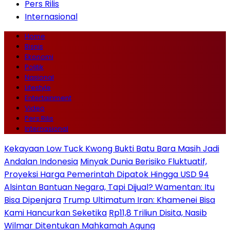
Pers Rilis
Internasional
Home
Bisnis
Ekonomi
Politik
Nasional
Lifestyle
Entertainment
Video
Pers Rilis
Internasional
Kekayaan Low Tuck Kwong Bukti Batu Bara Masih Jadi
Andalan Indonesia
Minyak Dunia Berisiko Fluktuatif,
Proyeksi Harga Pemerintah Dipatok Hingga USD 94
Alsintan Bantuan Negara, Tapi Dijual? Wamentan: Itu
Bisa Dipenjara
Trump Ultimatum Iran: Khamenei Bisa
Kami Hancurkan Seketika
Rp11,8 Triliun Disita, Nasib
Wilmar Ditentukan Mahkamah Agung