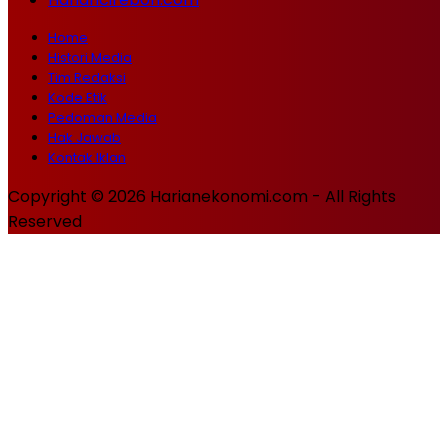
Home
Histori Media
Tim Redaksi
Kode Etik
Pedoman Media
Hak Jawab
Kontak Iklan
Copyright © 2026 Harianekonomi.com - All Rights
Reserved