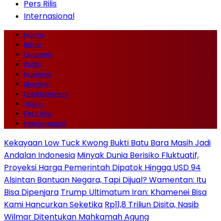
Pers Rilis
Internasional
Home
Bisnis
Ekonomi
Politik
Nasional
Lifestyle
Entertainment
Video
Pers Rilis
Internasional
Kekayaan Low Tuck Kwong Bukti Batu Bara Masih Jadi
Andalan Indonesia
Minyak Dunia Berisiko Fluktuatif,
Proyeksi Harga Pemerintah Dipatok Hingga USD 94
Alsintan Bantuan Negara, Tapi Dijual? Wamentan: Itu
Bisa Dipenjara
Trump Ultimatum Iran: Khamenei Bisa
Kami Hancurkan Seketika
Rp11,8 Triliun Disita, Nasib
Wilmar Ditentukan Mahkamah Agung