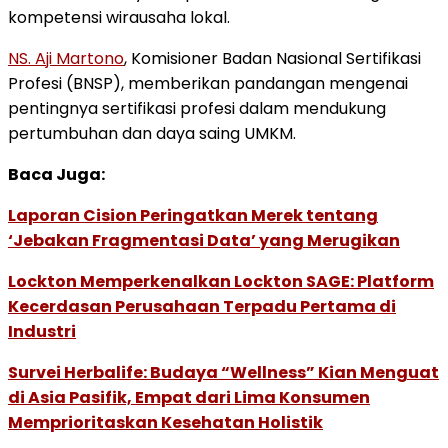
kompetensi wirausaha lokal.
NS. Aji Martono
, Komisioner Badan Nasional Sertifikasi
Profesi (BNSP), memberikan pandangan mengenai
pentingnya sertifikasi profesi dalam mendukung
pertumbuhan dan daya saing UMKM.
Baca Juga:
Laporan Cision Peringatkan Merek tentang
‘Jebakan Fragmentasi Data’ yang Merugikan
Lockton Memperkenalkan Lockton SAGE: Platform
Kecerdasan Perusahaan Terpadu Pertama di
Industri
Survei Herbalife: Budaya “Wellness” Kian Menguat
di Asia Pasifik, Empat dari Lima Konsumen
Memprioritaskan Kesehatan Holistik