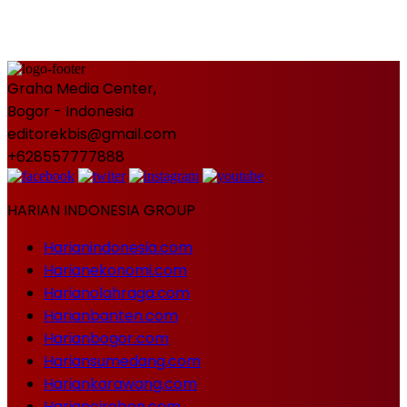
Graha Media Center,
Bogor - Indonesia
editorekbis@gmail.com
+628557777888
HARIAN INDONESIA GROUP
Harianindonesia.com
Harianekonomi.com
Harianolahraga.com
Harianbanten.com
Harianbogor.com
Hariansumedang.com
Hariankarawang.com
Hariancirebon.com