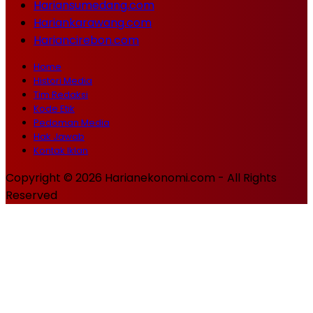
Hariansumedang.com
Hariankarawang.com
Hariancirebon.com
Home
Histori Media
Tim Redaksi
Kode Etik
Pedoman Media
Hak Jawab
Kontak Iklan
Copyright © 2026 Harianekonomi.com - All Rights
Reserved