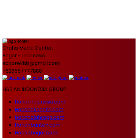
Graha Media Center,
Bogor - Indonesia
editorekbis@gmail.com
+628557777888
HARIAN INDONESIA GROUP
Harianindonesia.com
Harianekonomi.com
Harianolahraga.com
Harianbanten.com
Harianbogor.com