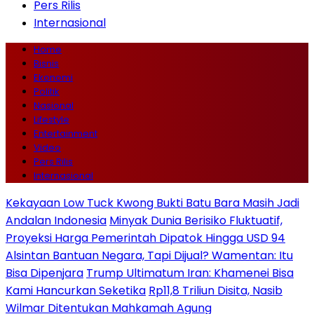
Pers Rilis
Internasional
Home
Bisnis
Ekonomi
Politik
Nasional
Lifestyle
Entertainment
Video
Pers Rilis
Internasional
Kekayaan Low Tuck Kwong Bukti Batu Bara Masih Jadi
Andalan Indonesia
Minyak Dunia Berisiko Fluktuatif,
Proyeksi Harga Pemerintah Dipatok Hingga USD 94
Alsintan Bantuan Negara, Tapi Dijual? Wamentan: Itu
Bisa Dipenjara
Trump Ultimatum Iran: Khamenei Bisa
Kami Hancurkan Seketika
Rp11,8 Triliun Disita, Nasib
Wilmar Ditentukan Mahkamah Agung