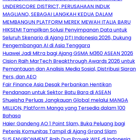
UNDERSCORE DISTRICT, PERUSAHAAN INDUK
MAGLIANO, SEBAGAI LANGKAH KEDUA DALAM
MEMBANGUN PLATFORM MEREK MEWAH ITALIA BARU
HIKSEMI Tampilkan Solusi Penyimpanan Data untuk
Seluruh Skenario di Ajang DTI Indonesia 2026, Dukung
Pengembangan AI di Asia Tenggara
Huawei Jadi Mitra bagi Ajang GSMA M360 ASEAN 2026
Cision Raih MarTech Breakthrough Awards 2026 untuk
Pemantauan dan Analisis Media Sosial, Distribusi Siaran
Pers, dan AEO
Fair Finance Asia Desak Perbankan Hentikan
Pendanaan untuk Sektor Batu Bara di ASEAN
Shueisha Perluas Jangkauan Global melalui MANGA
MILLION, Platform Manga yang Tersedia dalam 100
Bahasa
Haier Gandeng AO 1 Point Slam, Buka Peluang bagi
Petenis Komunitas Tampil di Ajang Grand Slam
SUS ENVIRONMENT Raih Dua Proyek WtE di Indonesia,