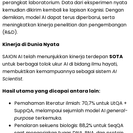
perangkat laboratorium. Data dari eksperimen nyata
kemudian dikirim kembali ke lapisan Kognisi. Dengan
demikian, model AI dapat terus diperbarui, serta
meningkatkan kinerja penelitian dan pengembangan
(R&D).
Kinerja di Dunia Nyata
SAION AI telah menunjukkan kinerja terdepan
SOTA
untuk berbagai tolok ukur AI di bidang ilmu hayati,
membuktikan kemampuannya sebagai sistem
AI
Scientist
.
Hasil utama yang dicapai antara lain:
Pemahaman literatur ilmiah: 70,7% untuk LitQA +
SuppQA, melampaui sejumlah model AI
general-
purpose
terkemuka.
Penalaran sekuens biologis: 88,2% untuk SeqQA
saat mengerjakan tugas DNA, RNA, dan protein.