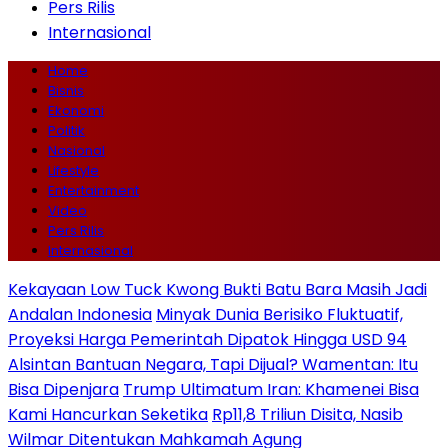
Pers Rilis
Internasional
Home
Bisnis
Ekonomi
Politik
Nasional
Lifestyle
Entertainment
Video
Pers Rilis
Internasional
Kekayaan Low Tuck Kwong Bukti Batu Bara Masih Jadi
Andalan Indonesia
Minyak Dunia Berisiko Fluktuatif,
Proyeksi Harga Pemerintah Dipatok Hingga USD 94
Alsintan Bantuan Negara, Tapi Dijual? Wamentan: Itu
Bisa Dipenjara
Trump Ultimatum Iran: Khamenei Bisa
Kami Hancurkan Seketika
Rp11,8 Triliun Disita, Nasib
Wilmar Ditentukan Mahkamah Agung