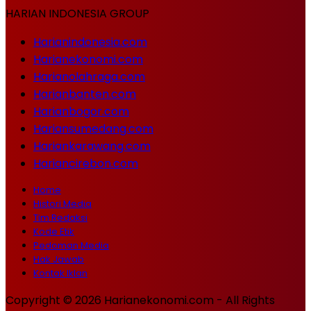
HARIAN INDONESIA GROUP
Harianindonesia.com
Harianekonomi.com
Harianolahraga.com
Harianbanten.com
Harianbogor.com
Hariansumedang.com
Hariankarawang.com
Hariancirebon.com
Home
Histori Media
Tim Redaksi
Kode Etik
Pedoman Media
Hak Jawab
Kontak Iklan
Copyright © 2026 Harianekonomi.com - All Rights