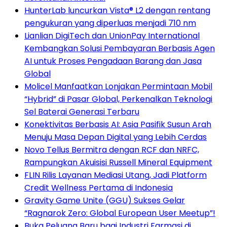
HunterLab luncurkan Vista® L2 dengan rentang
pengukuran yang diperluas menjadi 710 nm
Lianlian DigiTech dan UnionPay International
Kembangkan Solusi Pembayaran Berbasis Agen
AI untuk Proses Pengadaan Barang dan Jasa
Global
Molicel Manfaatkan Lonjakan Permintaan Mobil
“Hybrid” di Pasar Global, Perkenalkan Teknologi
Sel Baterai Generasi Terbaru
Konektivitas Berbasis AI: Asia Pasifik Susun Arah
Menuju Masa Depan Digital yang Lebih Cerdas
Novo Tellus Bermitra dengan RCF dan NRFC,
Rampungkan Akuisisi Russell Mineral Equipment
FLIN Rilis Layanan Mediasi Utang, Jadi Platform
Credit Wellness Pertama di Indonesia
Gravity Game Unite (GGU) Sukses Gelar
“Ragnarok Zero: Global European User Meetup”!
Buka Peluang Baru bagi Industri Farmasi di