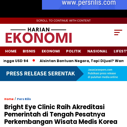
SCROLL TO CONTINUE WITH CONTENT
HOME
BISNIS
EKONOMI
POLITIK
NASIONAL
LIFEST
gga USD 94
Alsintan Bantuan Negara, Tapi Dijual? Wamentan: 
/
Home
Pers Rilis
Bright Eye Clinic Raih Akreditasi
Pemerintah di Tengah Pesatnya
Perkembangan Wisata Medis Korea