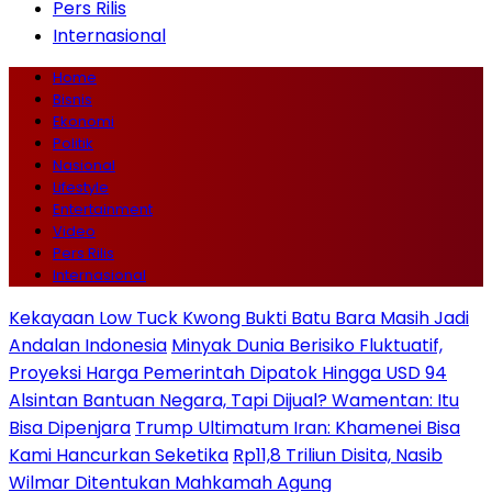
Pers Rilis
Internasional
Home
Bisnis
Ekonomi
Politik
Nasional
Lifestyle
Entertainment
Video
Pers Rilis
Internasional
Kekayaan Low Tuck Kwong Bukti Batu Bara Masih Jadi
Andalan Indonesia
Minyak Dunia Berisiko Fluktuatif,
Proyeksi Harga Pemerintah Dipatok Hingga USD 94
Alsintan Bantuan Negara, Tapi Dijual? Wamentan: Itu
Bisa Dipenjara
Trump Ultimatum Iran: Khamenei Bisa
Kami Hancurkan Seketika
Rp11,8 Triliun Disita, Nasib
Wilmar Ditentukan Mahkamah Agung