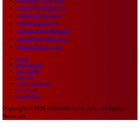
Harianolahraga.com
Harianbanten.com
Harianbogor.com
Hariansumedang.com
Hariankarawang.com
Hariancirebon.com
Home
Histori Media
Tim Redaksi
Kode Etik
Pedoman Media
Hak Jawab
Kontak Iklan
Copyright © 2026 Harianekonomi.com - All Rights
Reserved