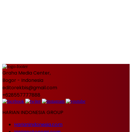
Graha Media Center,
Bogor - Indonesia
editorekbis@gmail.com
+628557777888
HARIAN INDONESIA GROUP
Harianindonesia.com
Harianekonomi.com