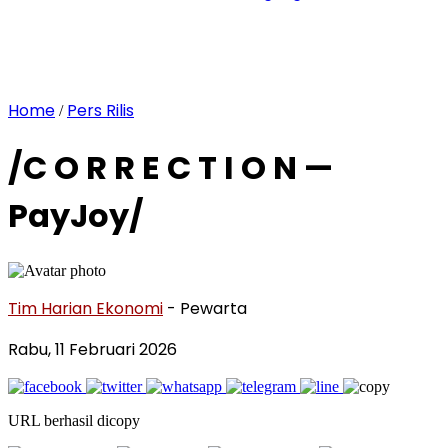
Home
Pers Rilis
/
/C O R R E C T I O N —
PayJoy/
Tim Harian Ekonomi
- Pewarta
Rabu, 11 Februari 2026
URL berhasil dicopy