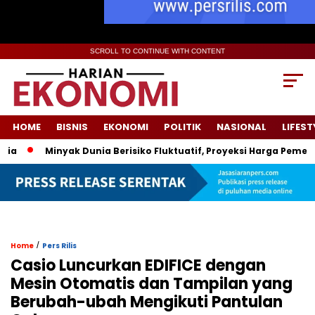
SCROLL TO CONTINUE WITH CONTENT
HOME
BISNIS
EKONOMI
POLITIK
NASIONAL
LIFEST
Minyak Dunia Berisiko Fluktuatif, Proyeksi Harga Pemerintah
/
Home
Pers Rilis
Casio Luncurkan EDIFICE dengan
Mesin Otomatis dan Tampilan yang
Berubah-ubah Mengikuti Pantulan