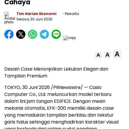
Cahaya
Tim Harian Ekonomi
- Pewarta
Selasa, 30 Juni 2026
A
A
A
Desain
Case
Menonjolkan Lekukan Elegan dan
Tampilan Premium
TOKYO
,
30 Juni 2026
/PRNewswire/ — Casio
Computer Co., Ltd. meluncurkan model terbaru
dalam lini jam tangan EDIFICE. Dengan mesin
mekanis otomatis, EFK-200 memiliki desain
case
yang memadukan tampilan berkilau dan tekstur
garis halus sehingga menghadirkan karakter visual
yang berbeda dari setiap sudut pandang.