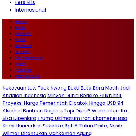
Pers Rilis
Internasional
Home
Bisnis
Ekonomi
Politik
Nasional
Lifestyle
Entertainment
Video
Pers Rilis
Internasional
Kekayaan Low Tuck Kwong Bukti Batu Bara Masih Jadi
Andalan Indonesia
Minyak Dunia Berisiko Fluktuatif,
Proyeksi Harga Pemerintah Dipatok Hingga USD 94
Alsintan Bantuan Negara, Tapi Dijual? Wamentan: Itu
Bisa Dipenjara
Trump Ultimatum Iran: Khamenei Bisa
Kami Hancurkan Seketika
Rp11,8 Triliun Disita, Nasib
Wilmar Ditentukan Mahkamah Agung