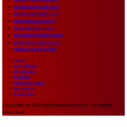
Harianekonomi.com
Harianolahraga.com
Harianbanten.com
Harianbogor.com
Hariansumedang.com
Hariankarawang.com
Hariancirebon.com
Home
Histori Media
Tim Redaksi
Kode Etik
Pedoman Media
Hak Jawab
Kontak Iklan
Copyright © 2026 Harianekonomi.com - All Rights
Reserved