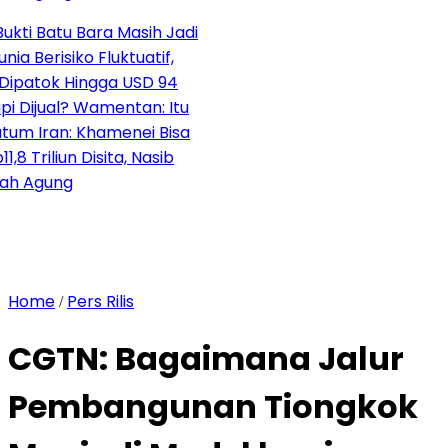
u Bara Masih Jadi
siko Fluktuatif,
k Hingga USD 94
al? Wamentan: Itu
n: Khamenei Bisa
liun Disita, Nasib
ng
Home
Pers Rilis
/
CGTN: Bagaimana Jalur
Pembangunan Tiongkok