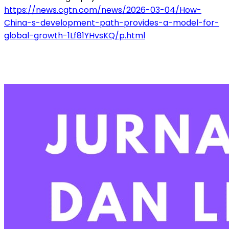
https://news.cgtn.com/news/2026-03-04/How-
China-s-development-path-provides-a-model-for-
global-growth-1Lf81YHvsKQ/p.html