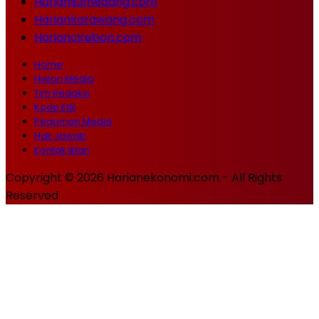
Hariansumedang.com
Hariankarawang.com
Hariancirebon.com
Home
Histori Media
Tim Redaksi
Kode Etik
Pedoman Media
Hak Jawab
Kontak Iklan
Copyright © 2026 Harianekonomi.com - All Rights
Reserved