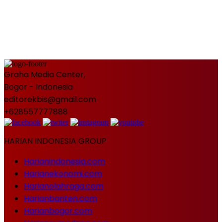
Graha Media Center,
Bogor - Indonesia
editorekbis@gmail.com
+628557777888
HARIAN INDONESIA GROUP
Harianindonesia.com
Harianekonomi.com
Harianolahraga.com
Harianbanten.com
Harianbogor.com