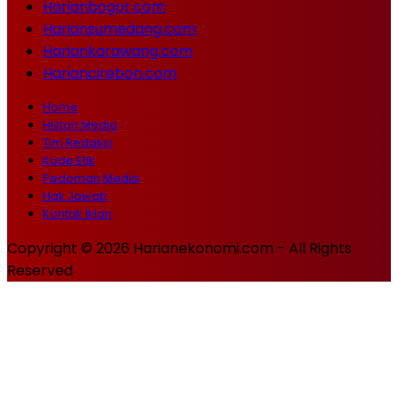
Harianbogor.com
Hariansumedang.com
Hariankarawang.com
Hariancirebon.com
Home
Histori Media
Tim Redaksi
Kode Etik
Pedoman Media
Hak Jawab
Kontak Iklan
Copyright © 2026 Harianekonomi.com - All Rights
Reserved