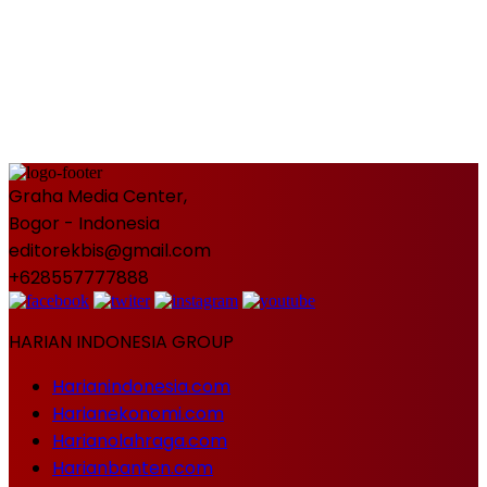
Graha Media Center,
Bogor - Indonesia
editorekbis@gmail.com
+628557777888
HARIAN INDONESIA GROUP
Harianindonesia.com
Harianekonomi.com
Harianolahraga.com
Harianbanten.com