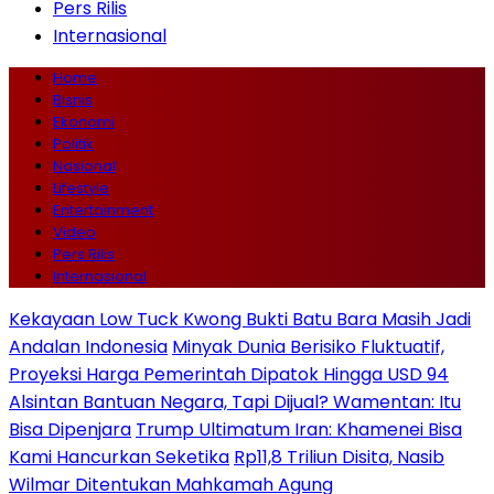
Pers Rilis
Internasional
Home
Bisnis
Ekonomi
Politik
Nasional
Lifestyle
Entertainment
Video
Pers Rilis
Internasional
Kekayaan Low Tuck Kwong Bukti Batu Bara Masih Jadi
Andalan Indonesia
Minyak Dunia Berisiko Fluktuatif,
Proyeksi Harga Pemerintah Dipatok Hingga USD 94
Alsintan Bantuan Negara, Tapi Dijual? Wamentan: Itu
Bisa Dipenjara
Trump Ultimatum Iran: Khamenei Bisa
Kami Hancurkan Seketika
Rp11,8 Triliun Disita, Nasib
Wilmar Ditentukan Mahkamah Agung