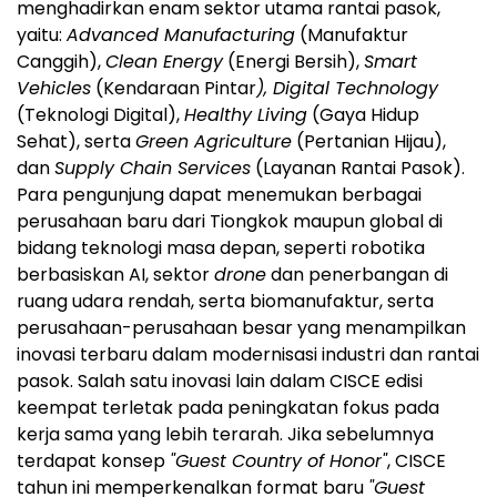
menghadirkan enam sektor utama rantai pasok,
yaitu:
Advanced Manufacturing
(Manufaktur
Canggih),
Clean Energy
(Energi Bersih),
Smart
Vehicles
(Kendaraan Pintar
), Digital Technology
(Teknologi Digital),
Healthy Living
(Gaya Hidup
Sehat), serta
Green Agriculture
(Pertanian Hijau),
dan
Supply Chain Services
(Layanan Rantai Pasok).
Para pengunjung dapat menemukan berbagai
perusahaan baru dari Tiongkok maupun global di
bidang teknologi masa depan, seperti robotika
berbasiskan AI, sektor
drone
dan penerbangan di
ruang udara rendah, serta biomanufaktur, serta
perusahaan-perusahaan besar yang menampilkan
inovasi terbaru dalam modernisasi industri dan rantai
pasok. Salah satu inovasi lain dalam CISCE edisi
keempat terletak pada peningkatan fokus pada
kerja sama yang lebih terarah. Jika sebelumnya
terdapat konsep
"Guest Country of Honor"
, CISCE
tahun ini memperkenalkan format baru
"Guest