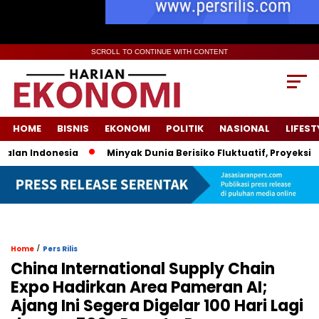
SCROLL TO CONTINUE WITH CONTENT
HOME
BISNIS
EKONOMI
POLITIK
NASIONAL
LIFEST
ndonesia
Minyak Dunia Berisiko Fluktuatif, Proyeksi Harga 
/
Home
Pers Rilis
China International Supply Chain
Expo Hadirkan Area Pameran AI;
Ajang Ini Segera Digelar 100 Hari Lagi