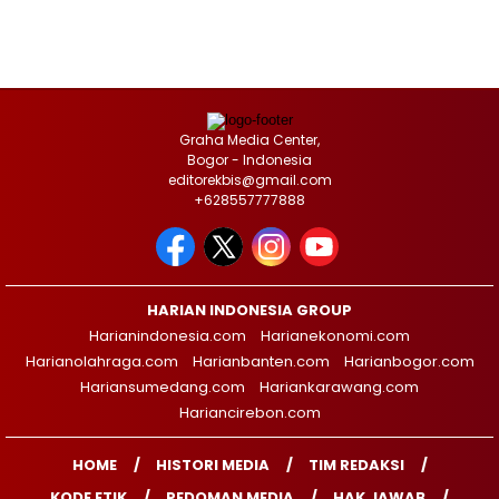
Graha Media Center,
Bogor - Indonesia
editorekbis@gmail.com
+628557777888
HARIAN INDONESIA GROUP
Harianindonesia.com
Harianekonomi.com
Harianolahraga.com
Harianbanten.com
Harianbogor.com
Hariansumedang.com
Hariankarawang.com
Hariancirebon.com
HOME
HISTORI MEDIA
TIM REDAKSI
KODE ETIK
PEDOMAN MEDIA
HAK JAWAB