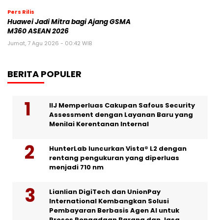
Pers Rilis
Huawei Jadi Mitra bagi Ajang GSMA
M360 ASEAN 2026
Jumat, 7 Agu 2026 - 00:42 WIB
BERITA POPULER
IIJ Memperluas Cakupan Safous Security
Assessment dengan Layanan Baru yang
Menilai Kerentanan Internal
HunterLab luncurkan Vista® L2 dengan
rentang pengukuran yang diperluas
menjadi 710 nm
Lianlian DigiTech dan UnionPay
International Kembangkan Solusi
Pembayaran Berbasis Agen AI untuk
Proses Pengadaan Barang dan Jasa