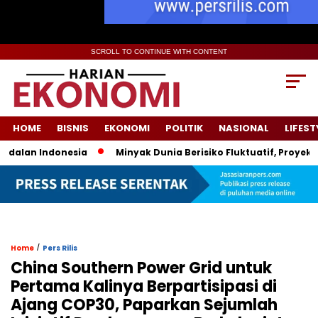
SCROLL TO CONTINUE WITH CONTENT
HOME
BISNIS
EKONOMI
POLITIK
NASIONAL
LIFEST
an Indonesia
Minyak Dunia Berisiko Fluktuatif, Proyeksi Ha
/
Home
Pers Rilis
China Southern Power Grid untuk
Pertama Kalinya Berpartisipasi di
Ajang COP30, Paparkan Sejumlah