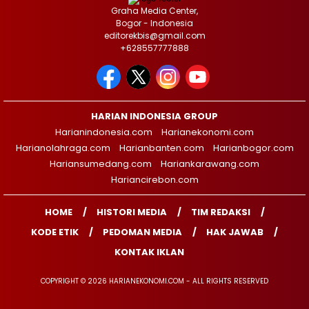
Graha Media Center,
Bogor - Indonesia
editorekbis@gmail.com
+628557777888
HARIAN INDONESIA GROUP
Harianindonesia.com
Harianekonomi.com
Harianolahraga.com
Harianbanten.com
Harianbogor.com
Hariansumedang.com
Hariankarawang.com
Hariancirebon.com
HOME
HISTORI MEDIA
TIM REDAKSI
KODE ETIK
PEDOMAN MEDIA
HAK JAWAB
KONTAK IKLAN
COPYRIGHT © 2026 HARIANEKONOMI.COM - ALL RIGHTS RESERVED