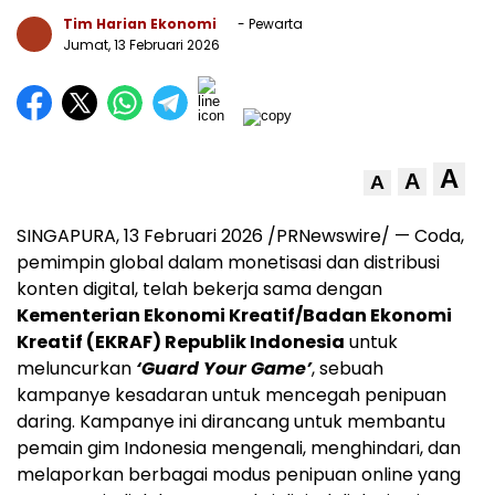
Tim Harian Ekonomi
- Pewarta
Jumat, 13 Februari 2026
A
A
A
SINGAPURA, 13 Februari 2026 /PRNewswire/ — Coda,
pemimpin global dalam monetisasi dan distribusi
konten digital, telah bekerja sama dengan
Kementerian Ekonomi Kreatif/Badan Ekonomi
Kreatif (EKRAF) Republik Indonesia
untuk
meluncurkan
‘Guard Your Game’
, sebuah
kampanye kesadaran untuk mencegah penipuan
daring. Kampanye ini dirancang untuk membantu
pemain gim Indonesia mengenali, menghindari, dan
melaporkan berbagai modus penipuan online yang