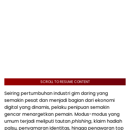
SCROLL TO RESUME CONTENT
Seiring pertumbuhan industri gim daring yang
semakin pesat dan menjadi bagian dari ekonomi
digital yang dinamis, pelaku penipuan semakin
gencar menargetkan pemain. Modus-modus yang
umum terjadi meliputi tautan
phishing
, klaim hadiah
palsu, penyamaran identitas, hingga penawaran top