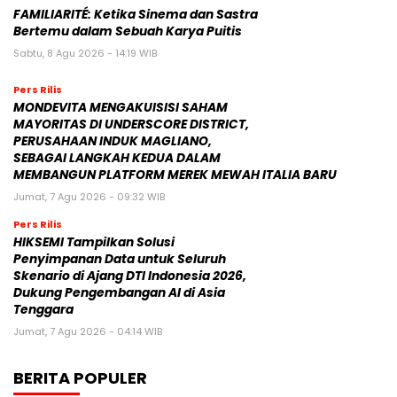
FAMILIARITÉ: Ketika Sinema dan Sastra
Bertemu dalam Sebuah Karya Puitis
Sabtu, 8 Agu 2026 - 14:19 WIB
Pers Rilis
MONDEVITA MENGAKUISISI SAHAM
MAYORITAS DI UNDERSCORE DISTRICT,
PERUSAHAAN INDUK MAGLIANO,
SEBAGAI LANGKAH KEDUA DALAM
MEMBANGUN PLATFORM MEREK MEWAH ITALIA BARU
Jumat, 7 Agu 2026 - 09:32 WIB
Pers Rilis
HIKSEMI Tampilkan Solusi
Penyimpanan Data untuk Seluruh
Skenario di Ajang DTI Indonesia 2026,
Dukung Pengembangan AI di Asia
Tenggara
Jumat, 7 Agu 2026 - 04:14 WIB
BERITA POPULER