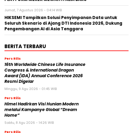
Jumat, 7 Agustus 2026 - 04:14 WIB
HIKSEMI Tampilkan Solusi Penyimpanan Data untuk
Seluruh Skenario di Ajang DTI Indonesia 2026, Dukung
Pengembangan AI di Asia Tenggara
BERITA TERBARU
Pers Rilis
16th Worldwide Chinese Life Insurance
Congress & International Dragon
Award (IDA) Annual Conference 2026
Resmi Digelar
Minggu, 9 Agu 2026 - 01:45 WIB
Pers Rilis
Himel Hadirkan Visi Hunian Modern
melalui Kampanye Global “Dream
Home”
Sabtu, 8 Agu 2026 - 14:26 WIB
Pers Rilis