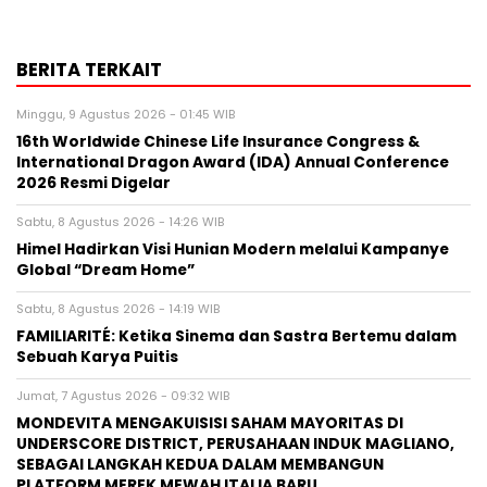
BERITA TERKAIT
Minggu, 9 Agustus 2026 - 01:45 WIB
16th Worldwide Chinese Life Insurance Congress &
International Dragon Award (IDA) Annual Conference
2026 Resmi Digelar
Sabtu, 8 Agustus 2026 - 14:26 WIB
Himel Hadirkan Visi Hunian Modern melalui Kampanye
Global “Dream Home”
Sabtu, 8 Agustus 2026 - 14:19 WIB
FAMILIARITÉ: Ketika Sinema dan Sastra Bertemu dalam
Sebuah Karya Puitis
Jumat, 7 Agustus 2026 - 09:32 WIB
MONDEVITA MENGAKUISISI SAHAM MAYORITAS DI
UNDERSCORE DISTRICT, PERUSAHAAN INDUK MAGLIANO,
SEBAGAI LANGKAH KEDUA DALAM MEMBANGUN
PLATFORM MEREK MEWAH ITALIA BARU