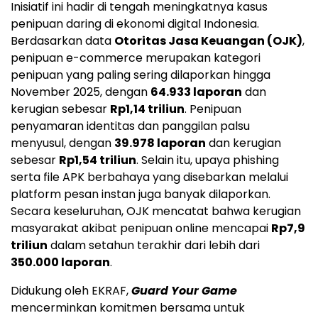
Inisiatif ini hadir di tengah meningkatnya kasus
penipuan daring di ekonomi digital Indonesia.
Berdasarkan data
Otoritas Jasa Keuangan (OJK)
,
penipuan e-commerce merupakan kategori
penipuan yang paling sering dilaporkan hingga
November 2025, dengan
64.933 laporan
dan
kerugian sebesar
Rp1,14 triliun
. Penipuan
penyamaran identitas dan panggilan palsu
menyusul, dengan
39.978 laporan
dan kerugian
sebesar
Rp1,54 triliun
. Selain itu, upaya phishing
serta file APK berbahaya yang disebarkan melalui
platform pesan instan juga banyak dilaporkan.
Secara keseluruhan, OJK mencatat bahwa kerugian
masyarakat akibat penipuan online mencapai
Rp7,9
triliun
dalam setahun terakhir dari lebih dari
350.000 laporan
.
Didukung oleh EKRAF,
Guard Your Game
mencerminkan komitmen bersama untuk