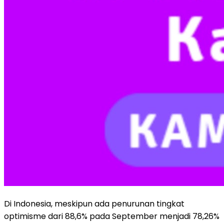
Di Indonesia, meskipun ada penurunan tingkat
optimisme dari 88,6% pada September menjadi 78,26%