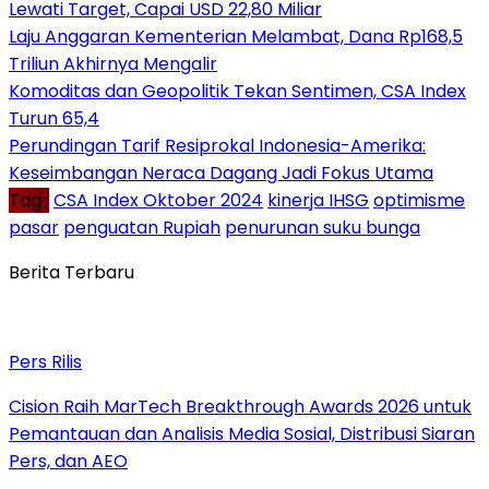
Lewati Target, Capai USD 22,80 Miliar
Laju Anggaran Kementerian Melambat, Dana Rp168,5
Triliun Akhirnya Mengalir
Komoditas dan Geopolitik Tekan Sentimen, CSA Index
Turun 65,4
Perundingan Tarif Resiprokal Indonesia-Amerika:
Keseimbangan Neraca Dagang Jadi Fokus Utama
Tag :
CSA Index Oktober 2024
kinerja IHSG
optimisme
pasar
penguatan Rupiah
penurunan suku bunga
Berita Terbaru
Pers Rilis
Cision Raih MarTech Breakthrough Awards 2026 untuk
Pemantauan dan Analisis Media Sosial, Distribusi Siaran
Pers, dan AEO