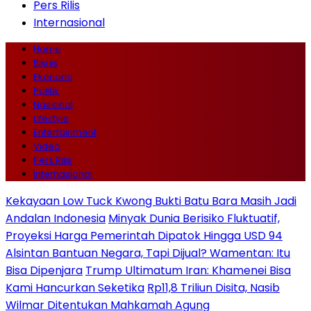
Pers Rilis
Internasional
Home
Bisnis
Ekonomi
Politik
Nasional
Lifestyle
Entertainment
Video
Pers Rilis
Internasional
Kekayaan Low Tuck Kwong Bukti Batu Bara Masih Jadi
Andalan Indonesia
Minyak Dunia Berisiko Fluktuatif,
Proyeksi Harga Pemerintah Dipatok Hingga USD 94
Alsintan Bantuan Negara, Tapi Dijual? Wamentan: Itu
Bisa Dipenjara
Trump Ultimatum Iran: Khamenei Bisa
Kami Hancurkan Seketika
Rp11,8 Triliun Disita, Nasib
Wilmar Ditentukan Mahkamah Agung