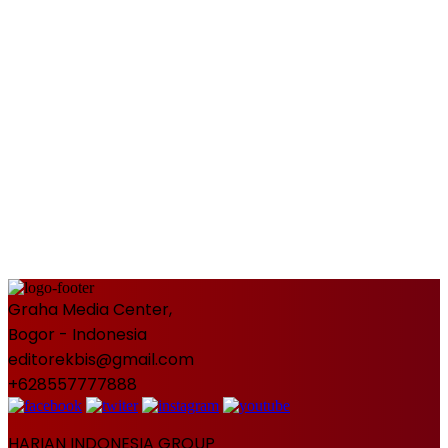
Graha Media Center,
Bogor - Indonesia
editorekbis@gmail.com
+628557777888
HARIAN INDONESIA GROUP