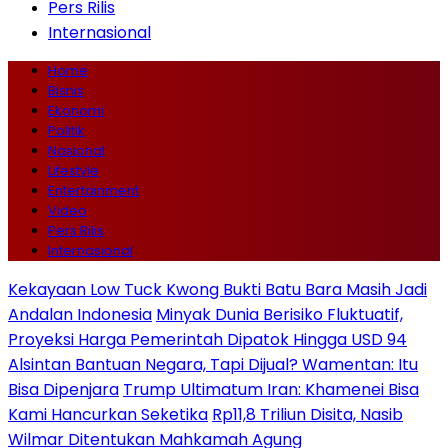
Pers Rilis
Internasional
Home
Bisnis
Ekonomi
Politik
Nasional
Lifestyle
Entertainment
Video
Pers Rilis
Internasional
Kekayaan Low Tuck Kwong Bukti Batu Bara Masih Jadi
Andalan Indonesia
Minyak Dunia Berisiko Fluktuatif,
Proyeksi Harga Pemerintah Dipatok Hingga USD 94
Alsintan Bantuan Negara, Tapi Dijual? Wamentan: Itu
Bisa Dipenjara
Trump Ultimatum Iran: Khamenei Bisa
Kami Hancurkan Seketika
Rp11,8 Triliun Disita, Nasib
Wilmar Ditentukan Mahkamah Agung