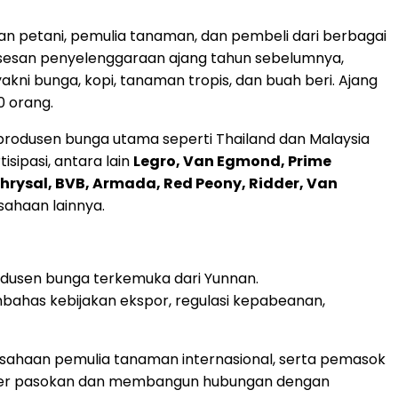
an petani, pemulia tanaman, dan pembeli dari berbagai
suksesan penyelenggaraan ajang tahun sebelumnya,
ni bunga, kopi, tanaman tropis, dan buah beri. Ajang
0 orang.
ra produsen bunga utama seperti Thailand dan Malaysia
sipasi, antara lain
Legro, Van Egmond, Prime
, Chrysal, BVB, Armada, Red Peony, Ridder, Van
sahaan lainnya.
usen bunga terkemuka dari Yunnan.
bahas kebijakan ekspor, regulasi kepabeanan,
rusahaan pemulia tanaman internasional, serta pemasok
umber pasokan dan membangun hubungan dengan