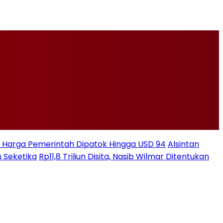
ksi Harga Pemerintah Dipatok Hingga USD 94
Alsintan
 Seketika
Rp11,8 Triliun Disita, Nasib Wilmar Ditentukan