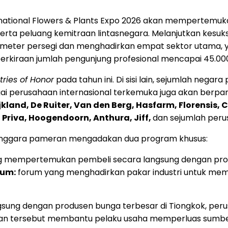
ernational Flowers & Plants Expo 2026 akan mempertemuk
i, serta peluang kemitraan lintasnegara. Melanjutkan ke
meter persegi dan menghadirkan empat sektor utama, yak
 perkiraan jumlah pengunjung profesional mencapai 45.00
tries of Honor
pada tahun ini. Di sisi lain, sejumlah nega
i perusahaan internasional terkemuka juga akan berparti
Rijkland, De Ruiter, Van den Berg, Hasfarm, Florensis
 Priva, Hoogendoorn, Anthura, Jiff,
dan sejumlah peru
lenggara pameran mengadakan dua program khusus:
 mempertemukan pembeli secara langsung dengan prod
rum:
forum yang menghadirkan pakar industri untuk mem
angsung dengan produsen bunga terbesar di Tiongkok, pe
empatan tersebut membantu pelaku usaha memperluas s