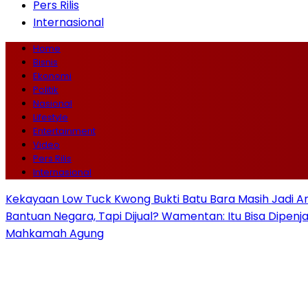
Pers Rilis
Internasional
Home
Bisnis
Ekonomi
Politik
Nasional
Lifestyle
Entertainment
Video
Pers Rilis
Internasional
Kekayaan Low Tuck Kwong Bukti Batu Bara Masih Jadi A
Bantuan Negara, Tapi Dijual? Wamentan: Itu Bisa Dipenj
Mahkamah Agung