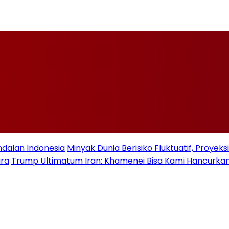
ndalan Indonesia
Minyak Dunia Berisiko Fluktuatif, Proye
ara
Trump Ultimatum Iran: Khamenei Bisa Kami Hancurkan