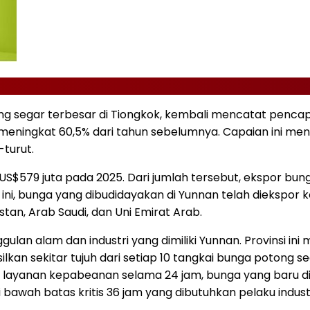
g segar terbesar di Tiongkok, kembali mencatat pencapai
), meningkat 60,5% dari tahun sebelumnya. Capaian ini m
-turut.
i US$579 juta pada 2025. Dari jumlah tersebut, ekspor 
i, bunga yang dibudidayakan di Yunnan telah diekspor ke
tan, Arab Saudi, dan Uni Emirat Arab.
n alam dan industri yang dimiliki Yunnan. Provinsi ini m
asilkan sekitar tujuh dari setiap 10 tangkai bunga potong s
an layanan kepabeanan selama 24 jam, bunga yang baru 
di bawah batas kritis 36 jam yang dibutuhkan pelaku ind