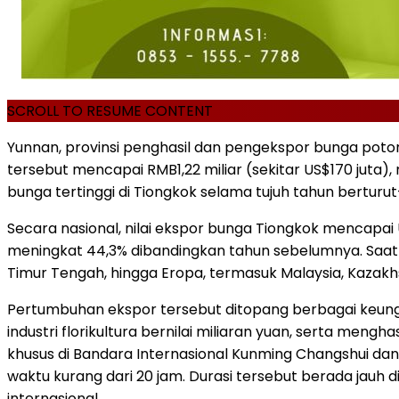
SCROLL TO RESUME CONTENT
Yunnan, provinsi penghasil dan pengekspor bunga poton
tersebut mencapai RMB1,22 miliar (sekitar US$170 juta
bunga tertinggi di Tiongkok selama tujuh tahun berturut
Secara nasional, nilai ekspor bunga Tiongkok mencapa
meningkat 44,3% dibandingkan tahun sebelumnya. Saat in
Timur Tengah, hingga Eropa, termasuk Malaysia, Kazakhs
Pertumbuhan ekspor tersebut ditopang berbagai keunggula
industri florikultura bernilai miliaran yuan, serta mengh
khusus di Bandara Internasional Kunming Changshui d
waktu kurang dari 20 jam. Durasi tersebut berada jauh 
internasional.