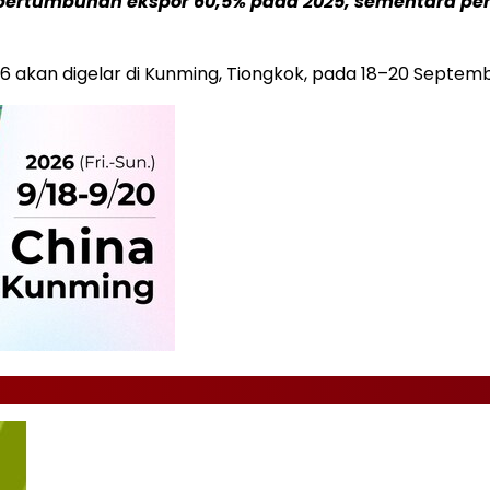
at pertumbuhan ekspor 60,5% pada 2025, sementara pe
 akan digelar di Kunming, Tiongkok, pada 18–20 Septemb