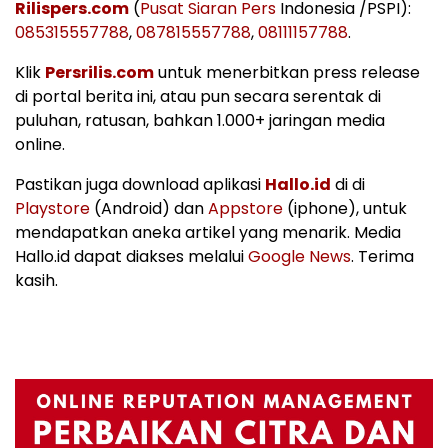
Rilispers.com
(
Pusat Siaran Pers
Indonesia /PSPI):
085315557788
,
087815557788
,
08111157788
.
Klik
Persrilis.com
untuk menerbitkan press release
di portal berita ini, atau pun secara serentak di
puluhan, ratusan, bahkan 1.000+ jaringan media
online.
Pastikan juga download aplikasi
Hallo.id
di di
Playstore
(Android) dan
Appstore
(iphone), untuk
mendapatkan aneka artikel yang menarik. Media
Hallo.id dapat diakses melalui
Google News
. Terima
kasih.