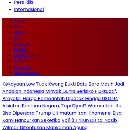
Pers Rilis
Internasional
Home
Bisnis
Ekonomi
Politik
Nasional
Lifestyle
Entertainment
Video
Pers Rilis
Internasional
Kekayaan Low Tuck Kwong Bukti Batu Bara Masih Jadi
Andalan Indonesia
Minyak Dunia Berisiko Fluktuatif,
Proyeksi Harga Pemerintah Dipatok Hingga USD 94
Alsintan Bantuan Negara, Tapi Dijual? Wamentan: Itu
Bisa Dipenjara
Trump Ultimatum Iran: Khamenei Bisa
Kami Hancurkan Seketika
Rp11,8 Triliun Disita, Nasib
Wilmar Ditentukan Mahkamah Agung