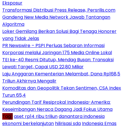
Eksposur
Transformasi Distribusi Press Release, Persrilis.com
Gandeng New Media Network Jawab Tantangan
Algoritma
Loker Gemilang Berikan Solusi Bagi Tenaga Honorer
yang Tidak Jelas
PR Newswire – PSPI Perluas Sebaran Informasi
Korporasi melalui Jaringan 175 Media Online Lokal
TEI ke-40 Resmi Ditutup, Mendag Busan: Transaksi
Lewati Target, Capai USD 22,80 Miliar
Laju Anggaran Kementerian Melambat, Dana Rp168,5
Triliun Akhirnya Mengalir
Komoditas dan Geopolitik Tekan Sentimen, CSA Index
Turun 65,4
Perundingan Tarif Resiprokal Indonesia-Amerika:
Keseimbangan Neraca Dagang Jadi Fokus Utama
Tag :
aset rp14 ribu triliun
danantara indonesia
ekonomi berkelanjutan
hilirisasi sda
Indonesia Emas