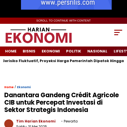
SCROLL TO CONTINUE WITH CONTENT
HOME
BISNIS
EKONOMI
POLITIK
NASIONAL
LIFEST
iko Fluktuatif, Proyeksi Harga Pemerintah Dipatok Hingga USD 94
/
Home
Ekonomi
Danantara Gandeng Crédit Agricole
CIB untuk Percepat Investasi di
Sektor Strategis Indonesia
Tim Harian Ekonomi
- Pewarta
Sabtu, 31 Mei 2025