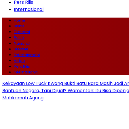
Pers Rilis
Internasional
Home
Bisnis
Ekonomi
Politik
Nasional
Lifestyle
Entertainment
Video
Pers Rilis
Internasional
Kekayaan Low Tuck Kwong Bukti Batu Bara Masih Jadi A
Bantuan Negara, Tapi Dijual? Wamentan: Itu Bisa Dipenj
Mahkamah Agung