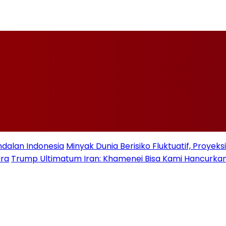
ndalan Indonesia
Minyak Dunia Berisiko Fluktuatif, Proye
ara
Trump Ultimatum Iran: Khamenei Bisa Kami Hancurkan