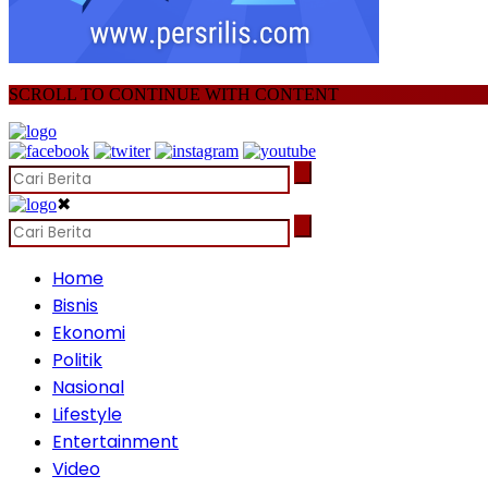
SCROLL TO CONTINUE WITH CONTENT
✖
Home
Bisnis
Ekonomi
Politik
Nasional
Lifestyle
Entertainment
Video