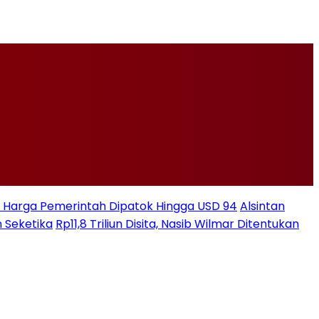
ksi Harga Pemerintah Dipatok Hingga USD 94
Alsintan
 Seketika
Rp11,8 Triliun Disita, Nasib Wilmar Ditentukan