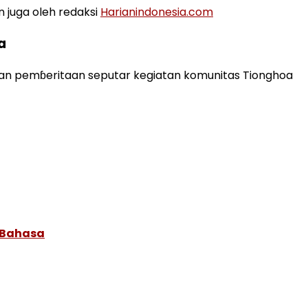
n juga oleh redaksi
Harianindonesia.com
a
kan pemɓeritaan seputar kegiatan komunitas Tionghoa
 Bahasa