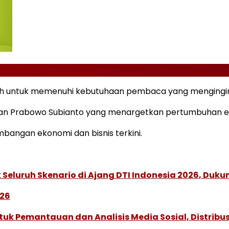
h untuk memenuhi kebutuhaan pembaca yang mengingin
an Prabowo Subianto yang menargetkan pertumbuhan e
angan ekonomi dan bisnis terkini.
Seluruh Skenario di Ajang DTI Indonesia 2026, Duk
026
k Pemantauan dan Analisis Media Sosial, Distribusi