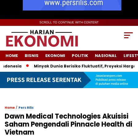
SCROLL TO CONTINUE WITH CONTENT
HOME
BISNIS
EKONOMI
POLITIK
NASIONAL
LIFEST
onesia
Minyak Dunia Berisiko Fluktuatif, Proyeksi Harga Pem
/
Home
Pers Rilis
Dawn Medical Technologies Akuisisi
Saham Pengendali Pinnacle Health di
Vietnam