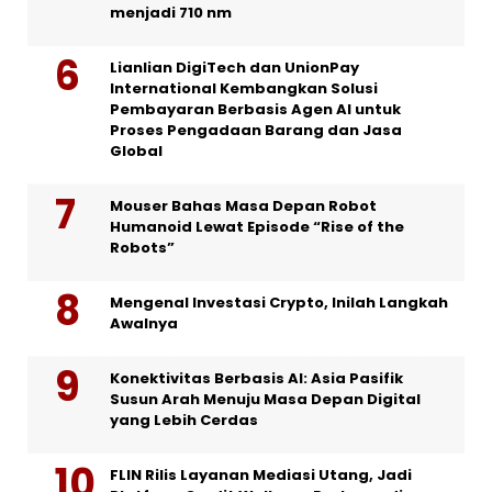
menjadi 710 nm
Lianlian DigiTech dan UnionPay
International Kembangkan Solusi
Pembayaran Berbasis Agen AI untuk
Proses Pengadaan Barang dan Jasa
Global
Mouser Bahas Masa Depan Robot
Humanoid Lewat Episode “Rise of the
Robots”
Mengenal Investasi Crypto, Inilah Langkah
Awalnya
Konektivitas Berbasis AI: Asia Pasifik
Susun Arah Menuju Masa Depan Digital
yang Lebih Cerdas
FLIN Rilis Layanan Mediasi Utang, Jadi