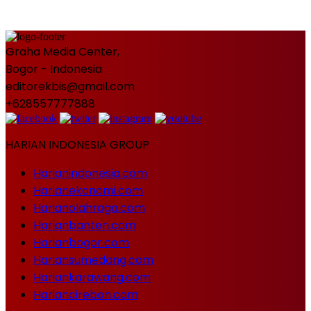
Graha Media Center,
Bogor - Indonesia
editorekbis@gmail.com
+628557777888
HARIAN INDONESIA GROUP
Harianindonesia.com
Harianekonomi.com
Harianolahraga.com
Harianbanten.com
Harianbogor.com
Hariansumedang.com
Hariankarawang.com
Hariancirebon.com