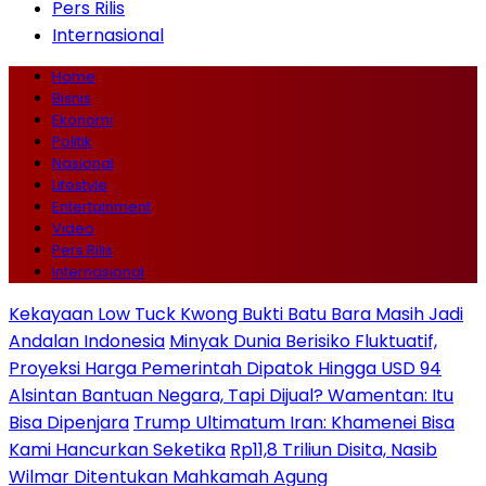
Pers Rilis
Internasional
Home
Bisnis
Ekonomi
Politik
Nasional
Lifestyle
Entertainment
Video
Pers Rilis
Internasional
Kekayaan Low Tuck Kwong Bukti Batu Bara Masih Jadi
Andalan Indonesia
Minyak Dunia Berisiko Fluktuatif,
Proyeksi Harga Pemerintah Dipatok Hingga USD 94
Alsintan Bantuan Negara, Tapi Dijual? Wamentan: Itu
Bisa Dipenjara
Trump Ultimatum Iran: Khamenei Bisa
Kami Hancurkan Seketika
Rp11,8 Triliun Disita, Nasib
Wilmar Ditentukan Mahkamah Agung