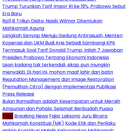
Trump Turunkan Tarif Impor RI ke 19%, Prabowo Sebut
Era Baru
Rp11,8 Triliun Disita, Nasib Wilmar Ditentukan
Mahkamah Agung
Langkah Senyap Menuju Gedung Antirasuah, Menteri
Koperasi dan UKM Budi Arie Setiadi Sambangi KPK
Termasuk Soal Tarif Donald Trump, Inilah 7 Jawaban
Presiden Prabowo Tentang Ekonomi Indonesia
Lisan kadang tak terkendali, sikap pun mungkin
menyakiti. Di hari ini, mohon maaf lahir dan batin
Reputation Management dan Image Restoration
(Pemulihan Citra) dengan Implementasi Publikasi
Press Release
Bulan Ramadhan adalah Kesempatan untuk Meraih
Ampunan dan Pahala, Selamat Beribadah Puasa
Tag :
Breaking News
Fajar Laksono
Juru Bicara
Mahkamah Konstitusi (MK)
Kode Etik dan Perilaku
Hakim Konstitusi
Majelis Kehormatan Mahkamah