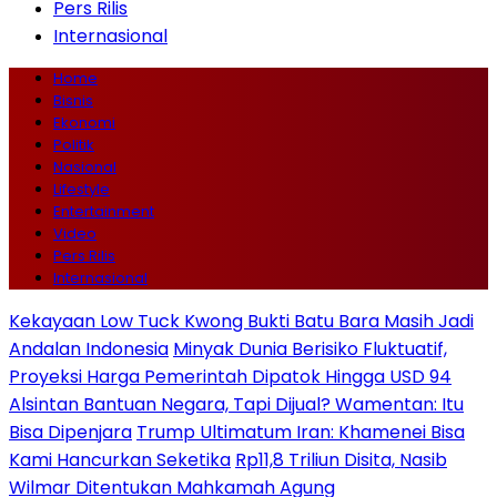
Pers Rilis
Internasional
Home
Bisnis
Ekonomi
Politik
Nasional
Lifestyle
Entertainment
Video
Pers Rilis
Internasional
Kekayaan Low Tuck Kwong Bukti Batu Bara Masih Jadi
Andalan Indonesia
Minyak Dunia Berisiko Fluktuatif,
Proyeksi Harga Pemerintah Dipatok Hingga USD 94
Alsintan Bantuan Negara, Tapi Dijual? Wamentan: Itu
Bisa Dipenjara
Trump Ultimatum Iran: Khamenei Bisa
Kami Hancurkan Seketika
Rp11,8 Triliun Disita, Nasib
Wilmar Ditentukan Mahkamah Agung