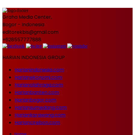
Graha Media Center,
Bogor - Indonesia
editorekbis@gmail.com
+628557777888
HARIAN INDONESIA GROUP
Harianindonesia.com
Harianekonomi.com
Harianolahraga.com
Harianbanten.com
Harianbogor.com
Hariansumedang.com
Hariankarawang.com
Hariancirebon.com
Home