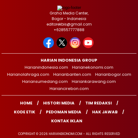
Graha Media Center,
Bogor - Indonesia
editorekbis@gmail.com
+628557777888
HARIAN INDONESIA GROUP
Harianindonesia.com
Harianekonomi.com
Harianolahraga.com
Harianbanten.com
Harianbogor.com
Hariansumedang.com
Hariankarawang.com
Hariancirebon.com
HOME
HISTORI MEDIA
TIM REDAKSI
KODE ETIK
PEDOMAN MEDIA
HAK JAWAB
KONTAK IKLAN
COPYRIGHT © 2026 HARIANEKONOMI.COM - ALL RIGHTS RESERVED