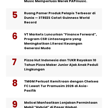
Music Memperluas Merek PAPmusic.
Ruang Pamer Produk Pelapis Terbesar di
Dunia — 3TREES Catat Guinness World
Record
VT Markets Luncurkan “Finance Forward”,
Program CSR Lintasnegara yang
Meningkatkan Literasi Keuangan
Generasi Muda
Pizza Hut Indonesia dan TUKR Rayakan 10
Tahun Pizza Maker Junior Ajak Anak Peduli
Lingkungan
TMGM Perkuat Kemitraan dengan Chelsea
FC Lewat Tur Pramusim 2026 di Asia-
Pasifik
Molicel Manfaatkan Lonjakan Permintaan
Mobil “Hybrid” di Pasar Global,