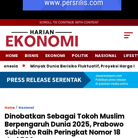
SCROLL TO CONTINUE WITH CONTENT
HOME
BISNIS
EKONOMI
POLITIK
NASIONAL
LIFEST
sia
Minyak Dunia Berisiko Fluktuatif, Proyeksi Harga Pemer
/
Home
Nasional
Dinobatkan Sebagai Tokoh Muslim
Berpengaruh Dunia 2025, Prabowo
Subianto Raih Peringkat Nomor 18