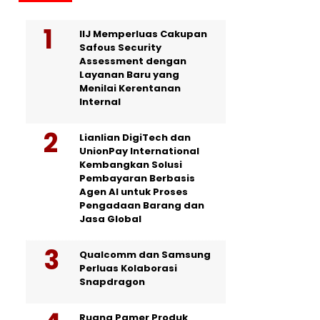
IIJ Memperluas Cakupan
Safous Security
Assessment dengan
Layanan Baru yang
Menilai Kerentanan
Internal
Lianlian DigiTech dan
UnionPay International
Kembangkan Solusi
Pembayaran Berbasis
Agen AI untuk Proses
Pengadaan Barang dan
Jasa Global
Qualcomm dan Samsung
Perluas Kolaborasi
Snapdragon
Ruang Pamer Produk