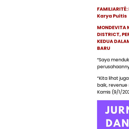
FAMILIARITÉ
Karya Puitis
MONDEVITA 
DISTRICT, P
KEDUA DALA
BARU
“Saya menduku
perusahaannya
“Kita lihat j
baik, revenue 
Kamis (9/1/20