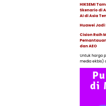
HIKSEMI Tam
Skenario di
AI di Asia T
Huawei Jadi
Cision Raih
Pemantauan d
dan AEO
Untuk harga p
media ekbis)