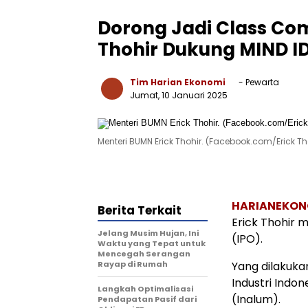
Dorong Jadi Class Co
Thohir Dukung MIND ID
Tim Harian Ekonomi
- Pewarta
Jumat, 10 Januari 2025
Menteri BUMN Erick Thohir. (Facebook.com/Erick Tho
HARIANEKON
Berita Terkait
Erick Thohir m
Jelang Musim Hujan, Ini
(IPO).
Waktu yang Tepat untuk
Mencegah Serangan
Rayap di Rumah
Yang dilakuka
Industri Indo
Langkah Optimalisasi
(Inalum).
Pendapatan Pasif dari