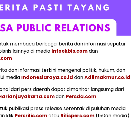
tuk membaca berbagai berita dan informasi seputar
isnis lainnya di media
Infoekbis.com
dan
.com
ita dan informasi terkini mengenai politik, hukum, dan
lui media
Indonesiaraya.co.id
dan
Adilmakmur.co.id
ional dari pers daerah dapat dimonitor langsumg dari
Harianjayakarta.com
dan
Persda.com
uk publikasi press release serentak di puluhan media
an klik
Persrilis.com
atau
Rilispers.com
(150an media).