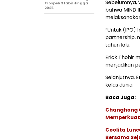
Sebelumnya, 
Prospek Stabil Hingga
2025
bahwa MIND I
melaksanakan
“Untuk (IPO) I
partnership, na
tahun lalu.
Erick Thohir 
menjadikan pe
Selanjutnya, 
kelas dunia.
Baca Juga:
Changhong G
Memperkuat 
Coolita Lunc
Bersama Sej