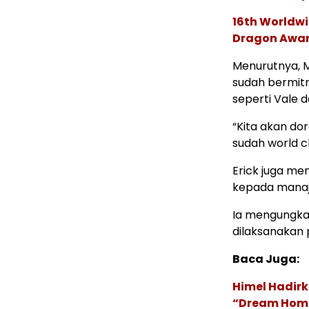
16th Worldwi
Dragon Award
Menurutnya, M
sudah bermit
seperti Vale 
“Kita akan do
sudah world cl
Erick juga me
kepada manaj
Ia mengungkap
dilaksanakan 
Baca Juga:
Himel Hadirk
“Dream Hom