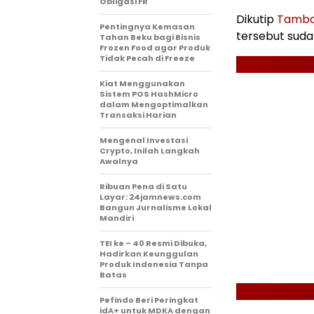
Obligasi FR
Dikutip
Tamba
Pentingnya Kemasan
tersebut suda
Tahan Beku bagi Bisnis
Frozen Food agar Produk
Tidak Pecah di Freeze
Kiat Menggunakan
Sistem POS HashMicro
dalam Mengoptimalkan
Transaksi Harian
Mengenal Investasi
Crypto, Inilah Langkah
Awalnya
Ribuan Pena di Satu
Layar: 24jamnews.com
Bangun Jurnalisme Lokal
Mandiri
TEI ke – 40 Resmi Dibuka,
Hadirkan Keunggulan
Produk Indonesia Tanpa
Batas
Pefindo Beri Peringkat
idA+ untuk MDKA dengan