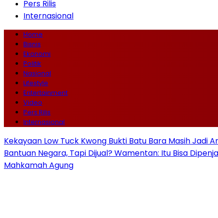
Pers Rilis
Internasional
Home
Bisnis
Ekonomi
Politik
Nasional
Lifestyle
Entertainment
Video
Pers Rilis
Internasional
Kekayaan Low Tuck Kwong Bukti Batu Bara Masih Jadi A
Bantuan Negara, Tapi Dijual? Wamentan: Itu Bisa Dipenj
Mahkamah Agung