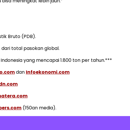
 bisa meningkat lebih jauh.”
ik Bruto (PDB).
ari total pasokan global.
Indonesia yang mencapai 1.800 ton per tahun.***
ko.com
dan
Infoekonomi.com
idn.com
matera.com
spers.com
(150an media).