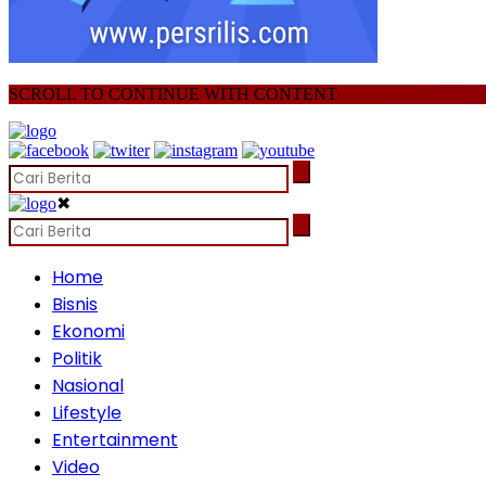
SCROLL TO CONTINUE WITH CONTENT
✖
Home
Bisnis
Ekonomi
Politik
Nasional
Lifestyle
Entertainment
Video