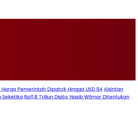
ksi Harga Pemerintah Dipatok Hingga USD 94
Alsintan
 Seketika
Rp11,8 Triliun Disita, Nasib Wilmar Ditentukan