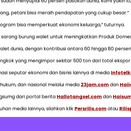
ia sudah menyuplai 60 persen pasokan dunia, kami yakin itu
ng, petani bisa meraih pendapatan yang cukup besar.”
ilogram bisa memperkuat ekonomi keluarga,” tuturnya.
k sarang burung walet untuk meningkatkan Produk Domest
 dunia, dengan kontribusi antara 60 hingga 80 persen d
ngkok yang mengimpor sekitar 500 ton dari total ekspor 
i seputar ekonomi dan bisnis lainnya di media
Infotel
k, hukum, dan nasional melalui media
23jam.com
dan
Hai
ngsumg dari portal berita
Hallotangsel.com
dan
Haisu
uhan media lainnya, silahkan klik
Persrilis.com
atau
Rili