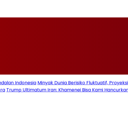
ndalan Indonesia
Minyak Dunia Berisiko Fluktuatif, Proye
ara
Trump Ultimatum Iran: Khamenei Bisa Kami Hancurkan