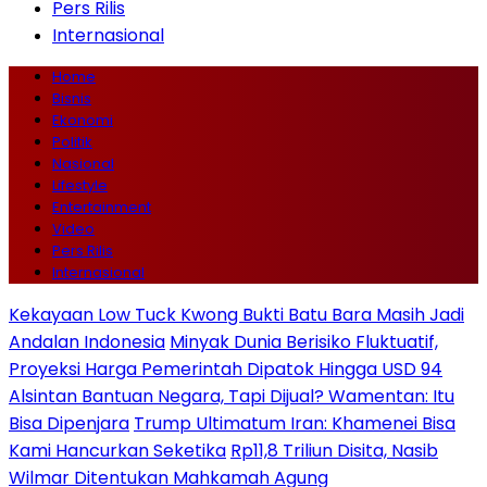
Pers Rilis
Internasional
Home
Bisnis
Ekonomi
Politik
Nasional
Lifestyle
Entertainment
Video
Pers Rilis
Internasional
Kekayaan Low Tuck Kwong Bukti Batu Bara Masih Jadi
Andalan Indonesia
Minyak Dunia Berisiko Fluktuatif,
Proyeksi Harga Pemerintah Dipatok Hingga USD 94
Alsintan Bantuan Negara, Tapi Dijual? Wamentan: Itu
Bisa Dipenjara
Trump Ultimatum Iran: Khamenei Bisa
Kami Hancurkan Seketika
Rp11,8 Triliun Disita, Nasib
Wilmar Ditentukan Mahkamah Agung