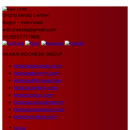
Graha Media Center,
Bogor - Indonesia
editorekbis@gmail.com
+628557777888
HARIAN INDONESIA GROUP
Harianindonesia.com
Harianekonomi.com
Harianolahraga.com
Harianbanten.com
Harianbogor.com
Hariansumedang.com
Hariankarawang.com
Hariancirebon.com
Home