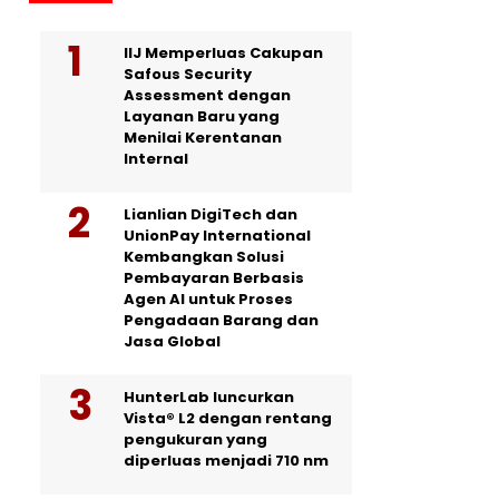
IIJ Memperluas Cakupan
Safous Security
Assessment dengan
Layanan Baru yang
Menilai Kerentanan
Internal
Lianlian DigiTech dan
UnionPay International
Kembangkan Solusi
Pembayaran Berbasis
Agen AI untuk Proses
Pengadaan Barang dan
Jasa Global
HunterLab luncurkan
Vista® L2 dengan rentang
pengukuran yang
diperluas menjadi 710 nm