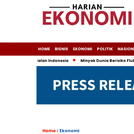
HOME
BISNIS
EKONOMI
POLITIK
NASION
ih Jadi Andalan Indonesia
Minyak Dunia Berisiko Fluktuati
Home
Ekonomi
/