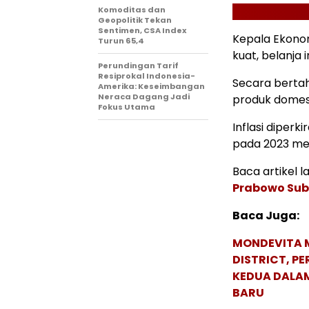
Komoditas dan
Geopolitik Tekan
Sentimen, CSA Index
Kepala Ekono
Turun 65,4
kuat, belanja 
Perundingan Tarif
Resiprokal Indonesia-
Secara bert
Amerika: Keseimbangan
Neraca Dagang Jadi
produk domest
Fokus Utama
Inflasi diper
pada 2023 men
Baca artikel la
Prabowo Sub
Baca Juga:
MONDEVITA 
DISTRICT, P
KEDUA DALA
BARU