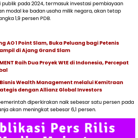
si publik pada 2024, termasuk investasi pembiayaan
kan modal ke badan usaha milik negara, akan tetap
ngka 1,9 persen PDB.
g AO 1 Point Slam, Buka Peluang bagi Petenis
ampil di Ajang Grand Slam
ENT Raih Dua Proyek WtE di Indonesia, Percepat
bal
 Bisnis Wealth Management melalui Kemitraan
rategis dengan Allianz Global Investors
merintah diperkirakan naik sebesar satu persen pada
anja akan meningkat sebesar 6,1 persen.