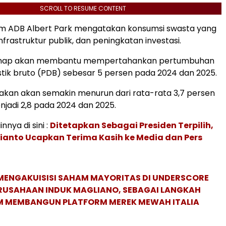
SCROLL TO RESUME CONTENT
m ADB Albert Park mengatakan konsumsi swasta yang
infrastruktur publik, dan peningkatan investasi.
ahap akan membantu mempertahankan pertumbuhan
ik bruto (PDB) sebesar 5 persen pada 2024 dan 2025.
kirakan akan semakin menurun dari rata-rata 3,7 persen
jadi 2,8 pada 2024 dan 2025.
innya di sini :
Ditetapkan Sebagai Presiden Terpilih,
ianto Ucapkan Terima Kasih ke Media dan Pers
MENGAKUISISI SAHAM MAYORITAS DI UNDERSCORE
ERUSAHAAN INDUK MAGLIANO, SEBAGAI LANGKAH
M MEMBANGUN PLATFORM MEREK MEWAH ITALIA