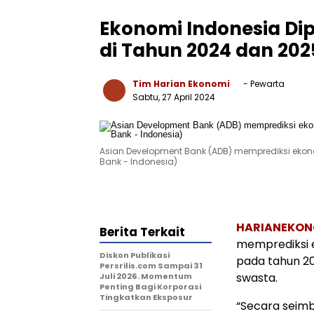
Ekonomi Indonesia Di
di Tahun 2024 dan 202
Tim Harian Ekonomi
- Pewarta
Sabtu, 27 April 2024
Asian Development Bank (ADB) memprediksi eko
Bank - Indonesia)
HARIANEKON
Berita Terkait
memprediksi 
Diskon Publikasi
pada tahun 20
Persrilis.com Sampai 31
swasta.
Juli 2026. Momentum
Penting Bagi Korporasi
Tingkatkan Eksposur
“Secara seim