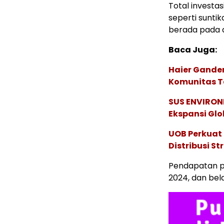
Total investa
seperti sunti
berada pada a
Baca Juga:
Haier Ganden
Komunitas T
SUS ENVIRONM
Ekspansi Glo
UOB Perkuat
Distribusi St
Pendapatan pe
2024, dan bel