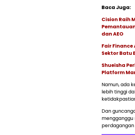
Baca Juga:
Cision Raih
Pemantauan d
dan AEO
Fair Financ
Sektor Batu 
Shueisha Pe
Platform Ma
Namun, ada k
lebih tinggi d
ketidakpastian
Dan guncangan
mengganggu ra
perdagangan y