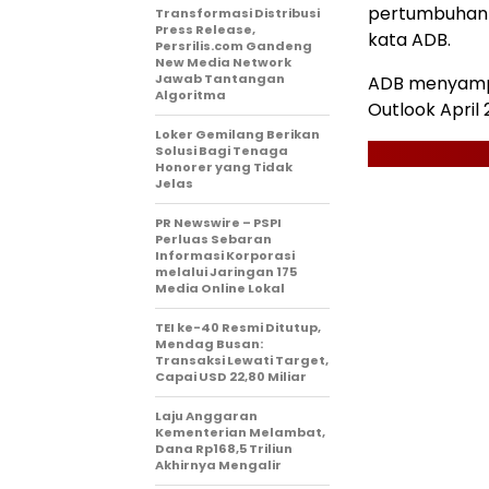
pertumbuhan 
Transformasi Distribusi
Press Release,
kata ADB.
Persrilis.com Gandeng
New Media Network
Jawab Tantangan
ADB menyampa
Algoritma
Outlook April
Loker Gemilang Berikan
Solusi Bagi Tenaga
Honorer yang Tidak
Jelas
PR Newswire – PSPI
Perluas Sebaran
Informasi Korporasi
melalui Jaringan 175
Media Online Lokal
TEI ke-40 Resmi Ditutup,
Mendag Busan:
Transaksi Lewati Target,
Capai USD 22,80 Miliar
Laju Anggaran
Kementerian Melambat,
Dana Rp168,5 Triliun
Akhirnya Mengalir