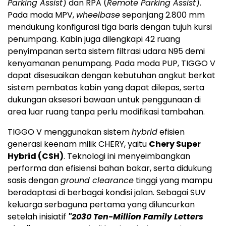
Parking Assist
) dan RPA (
Remote Parking Assist
).
Pada moda MPV,
wheelbase
sepanjang 2.800 mm
mendukung konfigurasi tiga baris dengan tujuh kursi
penumpang. Kabin juga dilengkapi 42 ruang
penyimpanan serta sistem filtrasi udara N95 demi
kenyamanan penumpang. Pada moda PUP, TIGGO V
dapat disesuaikan dengan kebutuhan angkut berkat
sistem pembatas kabin yang dapat dilepas, serta
dukungan aksesori bawaan untuk penggunaan di
area luar ruang tanpa perlu modifikasi tambahan.
TIGGO V menggunakan sistem
hybrid
efisien
generasi keenam milik CHERY, yaitu
Chery Super
Hybrid (CSH)
. Teknologi ini menyeimbangkan
performa dan efisiensi bahan bakar, serta didukung
sasis dengan
ground clearance
tinggi yang mampu
beradaptasi di berbagai kondisi jalan. Sebagai SUV
keluarga serbaguna pertama yang diluncurkan
setelah inisiatif
"2030 Ten-Million Family Letters