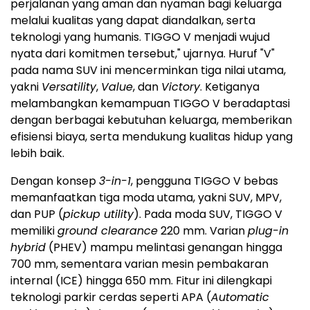
perjalanan yang aman dan nyaman bagi keluarga
melalui kualitas yang dapat diandalkan, serta
teknologi yang humanis. TIGGO V menjadi wujud
nyata dari komitmen tersebut," ujarnya. Huruf "V"
pada nama SUV ini mencerminkan tiga nilai utama,
yakni
Versatility
,
Value
, dan
Victory
. Ketiganya
melambangkan kemampuan TIGGO V beradaptasi
dengan berbagai kebutuhan keluarga, memberikan
efisiensi biaya, serta mendukung kualitas hidup yang
lebih baik.
Dengan konsep
3-in-1
, pengguna TIGGO V bebas
memanfaatkan tiga moda utama, yakni SUV, MPV,
dan PUP (
pickup utility
). Pada moda SUV, TIGGO V
memiliki
ground clearance
220 mm. Varian
plug-in
hybrid
(PHEV) mampu melintasi genangan hingga
700 mm, sementara varian mesin pembakaran
internal (ICE) hingga 650 mm. Fitur ini dilengkapi
teknologi parkir cerdas seperti APA (
Automatic