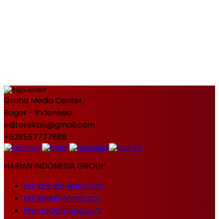
Graha Media Center,
Bogor - Indonesia
editorekbis@gmail.com
+628557777888
HARIAN INDONESIA GROUP
Harianindonesia.com
Harianekonomi.com
Harianolahraga.com