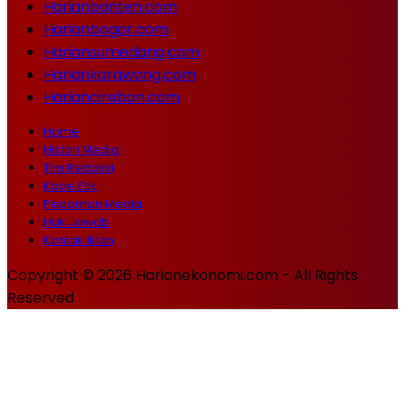
Harianbanten.com
Harianbogor.com
Hariansumedang.com
Hariankarawang.com
Hariancirebon.com
Home
Histori Media
Tim Redaksi
Kode Etik
Pedoman Media
Hak Jawab
Kontak Iklan
Copyright © 2026 Harianekonomi.com - All Rights
Reserved