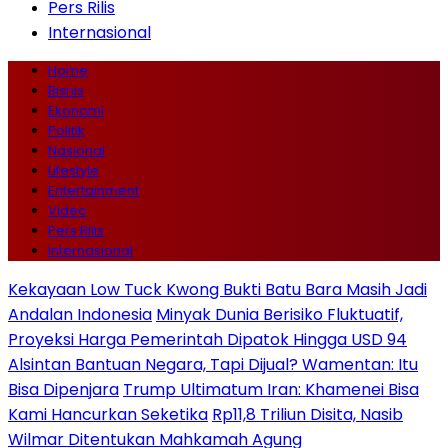
Pers Rilis
Internasional
Home
Bisnis
Ekonomi
Politik
Nasional
Lifestyle
Entertainment
Video
Pers Rilis
Internasional
Kekayaan Low Tuck Kwong Bukti Batu Bara Masih Jadi
Andalan Indonesia
Minyak Dunia Berisiko Fluktuatif,
Proyeksi Harga Pemerintah Dipatok Hingga USD 94
Alsintan Bantuan Negara, Tapi Dijual? Wamentan: Itu
Bisa Dipenjara
Trump Ultimatum Iran: Khamenei Bisa
Kami Hancurkan Seketika
Rp11,8 Triliun Disita, Nasib
Wilmar Ditentukan Mahkamah Agung