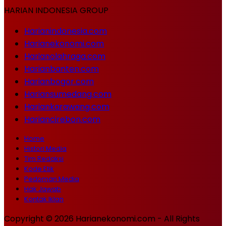
HARIAN INDONESIA GROUP
Harianindonesia.com
Harianekonomi.com
Harianolahraga.com
Harianbanten.com
Harianbogor.com
Hariansumedang.com
Hariankarawang.com
Hariancirebon.com
Home
Histori Media
Tim Redaksi
Kode Etik
Pedoman Media
Hak Jawab
Kontak Iklan
Copyright © 2026 Harianekonomi.com - All Rights