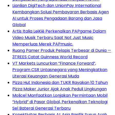
Lianlian DigiTech dan UnionPay International
Kembangkan Solusi Pembayaran Berbasis Agen
AI untuk Proses Pengadaan Barang dan Jasa
Global
Artis Italia LeiKiè Perkenalkan PAPgame Dalam
Video Musik Terbaru Saat Not Just Music
Memperluas Merek PAPmusic.
Ruang Pamer Produk Pelapis Terbesar di Dunia —
3TREES Catat Guinness World Record
VT Markets Luncurkan “Finance Forward”,
Program CSR Lintasnegara yang Meningkatkan
Literasi Keuangan Generasi Muda
Pizza Hut Indonesia dan TUKR Rayakan 10 Tahun
Pizza Maker Junior Ajak Anak Peduli Lingkungan
Molicel Manfaatkan Lonjakan Permintaan Mobil
“Hybrid” di Pasar Global, Perkenalkan Teknologi
Sel Baterai Generasi Terbaru
Konektivitas Berbasis AI: Asia Pasifik Susun Arah