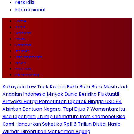
Pers Rilis
Internasional
Home
Bisnis
Ekonomi
Politik
Nasional
Lifestyle
Entertainment
Video
Pers Rilis
Internasional
Kekayaan Low Tuck Kwong Bukti Batu Bara Masih Jadi
Andalan Indonesia
Minyak Dunia Berisiko Fluktuatif,
Proyeksi Harga Pemerintah Dipatok Hingga USD 94
Alsintan Bantuan Negara, Tapi Dijual? Wamentan: Itu
Bisa Dipenjara
Trump Ultimatum Iran: Khamenei Bisa
Kami Hancurkan Seketika
Rp11,8 Triliun Disita, Nasib
Wilmar Ditentukan Mahkamah Agung