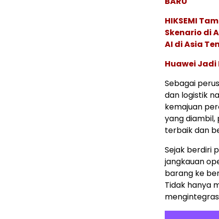
BARU
HIKSEMI Tam
Skenario di
AI di Asia T
Huawei Jadi
Sebagai perus
dan logistik 
kemajuan per
yang diambil,
terbaik dan b
Sejak berdiri
jangkauan op
barang ke ber
Tidak hanya m
mengintegrasi