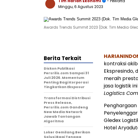
Tim Harian Ekonomi
- Pewarta
Minggu, 6 Agustus 2023
Awards Trends Summit 2023 (Dok. Tim Media Glede
HARIANINDON
Berita Terkait
kontraksi aki
Diskon Publikasi
Ekspresindo, d
Persrilis.com Sampai 31
meraih presta
Juli 2026. Momentum
Penting Bagi Korporasi
jasa logistik 
Tingkatkan Eksposur
Logistics Co
Transformasi Distribusi
Press Release,
Penghargaan 
Persrilis.com Gandeng
New Media Network
Penyelenggar
Jawab Tantangan
Gledex Logist
Algoritma
Hotel Aryadut
Loker Gemilang Berikan
Solusi Bagi Tenaga