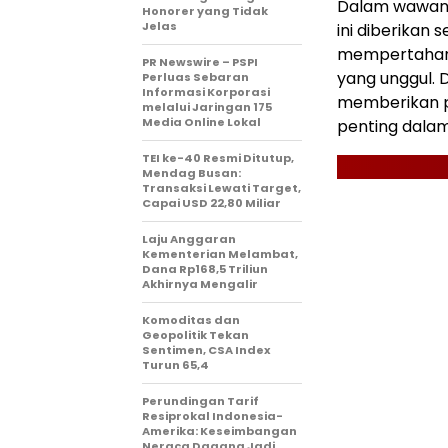
Dalam wawan
Honorer yang Tidak
Jelas
ini diberikan
mempertahank
PR Newswire – PSPI
yang unggul. 
Perluas Sebaran
Informasi Korporasi
memberikan pe
melalui Jaringan 175
Media Online Lokal
penting dalam
TEI ke-40 Resmi Ditutup,
Mendag Busan:
Transaksi Lewati Target,
Capai USD 22,80 Miliar
Laju Anggaran
Kementerian Melambat,
Dana Rp168,5 Triliun
Akhirnya Mengalir
Komoditas dan
Geopolitik Tekan
Sentimen, CSA Index
Turun 65,4
Perundingan Tarif
Resiprokal Indonesia-
Amerika: Keseimbangan
Neraca Dagang Jadi