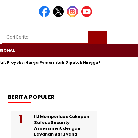
SIONAL
tif, Proyeksi Harga Pemerintah Dipatok Hingga USD 94
Alsin
BERITA POPULER
IIJ Memperluas Cakupan
Safous Security
Assessment dengan
Layanan Baru yang