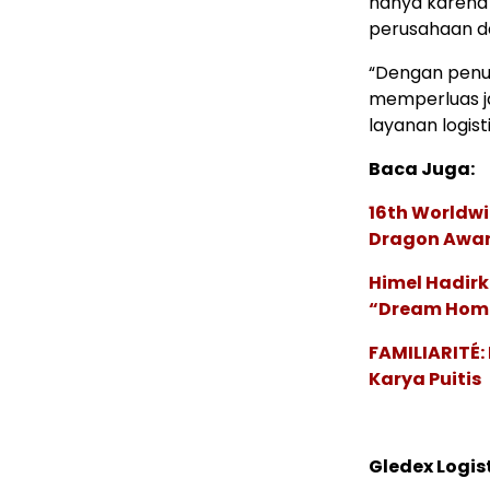
hanya karena 
perusahaan da
“Dengan penu
memperluas ja
layanan logist
Baca Juga:
16th Worldwi
Dragon Award
Himel Hadirk
“Dream Hom
FAMILIARITÉ
Karya Puitis
Gledex Logi