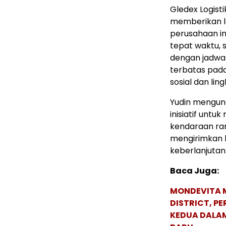
Gledex Logis
memberikan l
perusahaan i
tepat waktu,
dengan jadwal
terbatas pad
sosial dan lin
Yudin mengun
inisiatif unt
kendaraan ra
mengirimkan b
keberlanjutan
Baca Juga:
MONDEVITA 
DISTRICT, P
KEDUA DALA