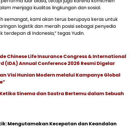
performa luar biasa, tetapi juga karena komitmen
lam menjaga kualitas lingkungan dan sosial.
h semangat, kami akan terus berupaya keras untuk
ringan logistik dan meraih posisi sebagai penyedia
ik terdepan di Indonesia,” tegas Yudin.
de Chinese Life Insurance Congress & International
 (IDA) Annual Conference 2026 Resmi Digelar
an Visi Hunian Modern melalui Kampanye Global
e”
: Ketika Sinema dan Sastra Bertemu dalam Sebuah
stik: Mengutamakan Kecepatan dan Keandalan