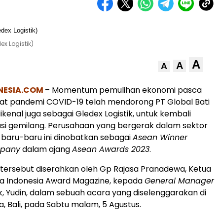
x Logistik)
A
A
A
ESIA.
COM
–
Momentum pemulihan ekonomi pasca
bat pandemi COVID-19 telah mendorong PT Global Bati
ikenal juga sebagai Gledex Logistik, untuk kembali
si gemilang. Perusahaan yang bergerak dalam sektor
ini baru-baru ini dinobatkan sebagai
Asean Winner
mpany
dalam ajang
Asean Awards 2023
.
tersebut diserahkan oleh Gp Rajasa Pranadewa, Ketua
a Indonesia Award Magazine, kepada
General Manager
ik, Yudin, dalam sebuah acara yang diselenggarakan di
a, Bali, pada Sabtu malam, 5 Agustus.