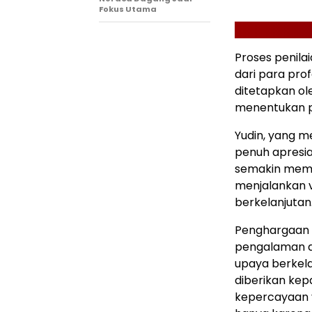
Fokus Utama
Proses penila
dari para profe
ditetapkan ol
menentukan 
Yudin, yang m
penuh apresi
semakin memo
menjalankan 
berkelanjutan
Penghargaan i
pengalaman da
upaya berkela
diberikan ke
kepercayaan 