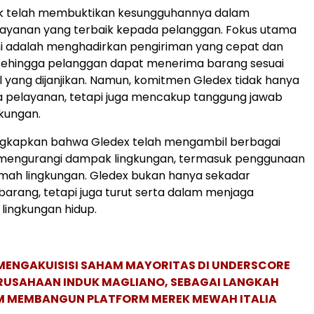
tik telah membuktikan kesungguhannya dalam
ayanan yang terbaik kepada pelanggan. Fokus utama
ni adalah menghadirkan pengiriman yang cepat dan
 sehingga pelanggan dapat menerima barang sesuai
 yang dijanjikan. Namun, komitmen Gledex tidak hanya
a pelayanan, tetapi juga mencakup tanggung jawab
gkungan.
gkapkan bahwa Gledex telah mengambil berbagai
uk mengurangi dampak lingkungan, termasuk penggunaan
mah lingkungan. Gledex bukan hanya sekadar
arang, tetapi juga turut serta dalam menjaga
 lingkungan hidup.
MENGAKUISISI SAHAM MAYORITAS DI UNDERSCORE
ERUSAHAAN INDUK MAGLIANO, SEBAGAI LANGKAH
M MEMBANGUN PLATFORM MEREK MEWAH ITALIA