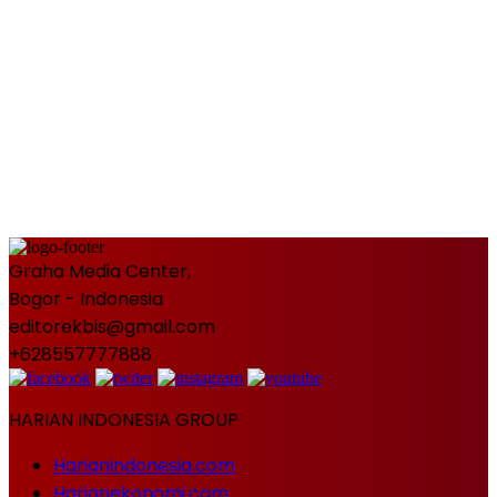
Graha Media Center,
Bogor - Indonesia
editorekbis@gmail.com
+628557777888
HARIAN INDONESIA GROUP
Harianindonesia.com
Harianekonomi.com