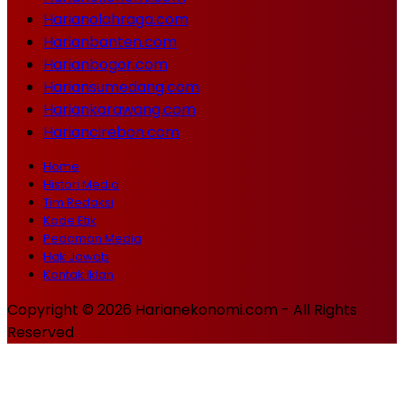
Harianolahraga.com
Harianbanten.com
Harianbogor.com
Hariansumedang.com
Hariankarawang.com
Hariancirebon.com
Home
Histori Media
Tim Redaksi
Kode Etik
Pedoman Media
Hak Jawab
Kontak Iklan
Copyright © 2026 Harianekonomi.com - All Rights
Reserved