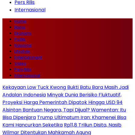
Pers Rilis
Internasional
Home
Bisnis
Ekonomi
Politik
Nasional
Lifestyle
Entertainment
Video
Pers Rilis
Internasional
Kekayaan Low Tuck Kwong Bukti Batu Bara Masih Jadi
Andalan Indonesia
Minyak Dunia Berisiko Fluktuatif,
Proyeksi Harga Pemerintah Dipatok Hingga USD 94
Alsintan Bantuan Negara, Tapi Dijual? Wamentan: Itu
Bisa Dipenjara
Trump Ultimatum Iran: Khamenei Bisa
Kami Hancurkan Seketika
Rp11,8 Triliun Disita, Nasib
Wilmar Ditentukan Mahkamah Agung