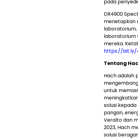
pada penyedia
DR4900 Spectr
menetapkan s
laboratorium
laboratorium
mereka. Ketah
https://bit.l
Tentang Ha
Hach adalah pe
mengembangka
untuk memasti
meningkatkan 
solusi kepada
pangan, energ
Veralto dan m
2023, Hach me
solusi beraga