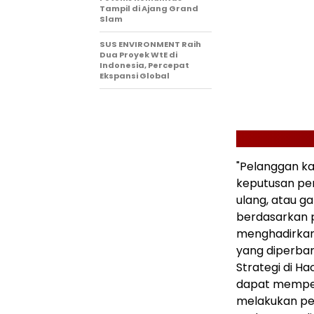
Tampil di Ajang Grand
Slam
SUS ENVIRONMENT Raih
Dua Proyek WtE di
Indonesia, Percepat
Ekspansi Global
"Pelanggan k
keputusan pen
ulang, atau 
berdasarkan 
menghadirkan
yang diperbaru
Strategi di Ha
dapat memper
melakukan pe