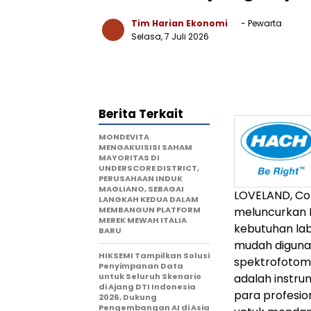
Tim Harian Ekonomi
- Pewarta
Selasa, 7 Juli 2026
Berita Terkait
MONDEVITA
MENGAKUISISI SAHAM
MAYORITAS DI
UNDERSCORE DISTRICT,
PERUSAHAAN INDUK
MAGLIANO, SEBAGAI
LOVELAND, Col
LANGKAH KEDUA DALAM
MEMBANGUN PLATFORM
meluncurkan
MEREK MEWAH ITALIA
kebutuhan labo
BARU
mudah digunak
HIKSEMI Tampilkan Solusi
spektrofotome
Penyimpanan Data
untuk Seluruh Skenario
adalah instr
di Ajang DTI Indonesia
para profesion
2026, Dukung
Pengembangan AI di Asia