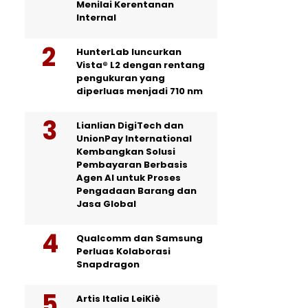
Menilai Kerentanan
Internal
HunterLab luncurkan
Vista® L2 dengan rentang
pengukuran yang
diperluas menjadi 710 nm
Lianlian DigiTech dan
UnionPay International
Kembangkan Solusi
Pembayaran Berbasis
Agen AI untuk Proses
Pengadaan Barang dan
Jasa Global
Qualcomm dan Samsung
Perluas Kolaborasi
Snapdragon
Artis Italia LeiKiè