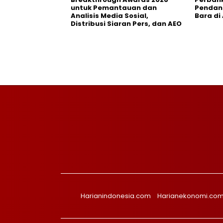
untuk Pemantauan dan
Pendana
Analisis Media Sosial,
Bara di
Distribusi Siaran Pers, dan AEO
Harianindonesia.com
Harianekonomi.co