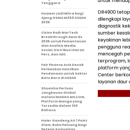
untuk mendapa
Tenggara
DR4900 tetap 
Huawei Jadi Mitra bagi
Ajang GSMA M360 ASEAN
dilengkapi lay
2026
diagnostik ke
sumber kesala
Cision Raih MarTech
Breakthrough Awards
keyakinan leb
2026 untuk Pemantauan
dan Analisis Media
pengguna reag
Sosial, Distribusi Siaran
mencegah peng
Pers, dan AEO
terprogram, 
Fair Finance Asia Desak
platform yang
Perbankan Hentikan
Pendanaan untuk Sektor
Center berko
Batu Bara di ASEAN
layanan daur u
Shueisha Perluas
Jangkauan Global
melalui MANGA MILLION,
Platform Manga yang
Tersedia dalam 100
Bahasa
Haier Gandeng AO 1 Point
Slam, Buka Peluang bagi
Petenis Komunitas