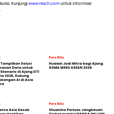
dunia. Kunjungi
www.Hach.com
untuk informasi
.
s
Pers Rilis
 Tampilkan Solusi
Huawei Jadi Mitra bagi Ajang
panan Data untuk
GSMA M360 ASEAN 2026
 Skenario di Ajang DTI
ia 2026, Dukung
angan AI di Asia
ra
s
Pers Rilis
nance Asia Desak
Shueisha Perluas Jangkauan
kan Hentikan
Global melalui MANGA MILLION,