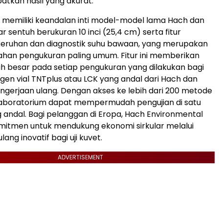
tkan hasil yang akurat.
memiliki keandalan inti model-model lama Hach dan
ar sentuh berukuran 10 inci (25,4 cm) serta fitur
keruhan dan diagnostik suhu bawaan, yang merupakan
han pengukuran paling umum. Fitur ini memberikan
ih besar pada setiap pengukuran yang dilakukan bagi
en vial TNTplus atau LCK yang andal dari Hach dan
erjaan ulang. Dengan akses ke lebih dari 200 metode
laboratorium dapat mempermudah pengujian di satu
 andal. Bagi pelanggan di Eropa, Hach Environmental
mitmen untuk mendukung ekonomi sirkular melalui
lang inovatif bagi uji kuvet.
ADVERTISEMENT