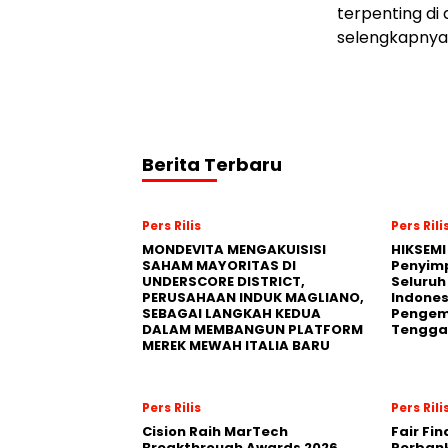
terpenting di 
selengkapnya
Berita Terbaru
Pers Rilis
Pers Rili
MONDEVITA MENGAKUISISI
HIKSEMI
SAHAM MAYORITAS DI
Penyim
UNDERSCORE DISTRICT,
Seluruh
PERUSAHAAN INDUK MAGLIANO,
Indones
SEBAGAI LANGKAH KEDUA
Pengemb
DALAM MEMBANGUN PLATFORM
Tengga
MEREK MEWAH ITALIA BARU
Pers Rilis
Pers Rili
Cision Raih MarTech
Fair Fi
Breakthrough Awards 2026
Perban