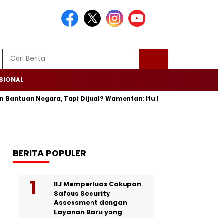
SIONAL
ntuan Negara, Tapi Dijual? Wamentan: Itu Bisa Dipenjara
Tr
BERITA POPULER
IIJ Memperluas Cakupan
Safous Security
Assessment dengan
Layanan Baru yang