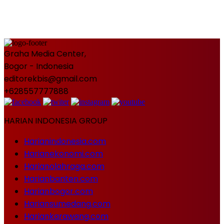
Graha Media Center,
Bogor - Indonesia
editorekbis@gmail.com
+628557777888
HARIAN INDONESIA GROUP
Harianindonesia.com
Harianekonomi.com
Harianolahraga.com
Harianbanten.com
Harianbogor.com
Hariansumedang.com
Hariankarawang.com